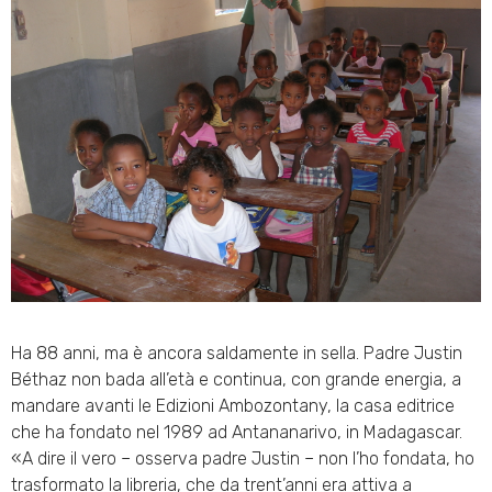
Ha 88 anni, ma è ancora saldamente in sella. Padre Justin
Béthaz non bada all’età e continua, con grande energia, a
mandare avanti le Edizioni Ambozontany, la casa editrice
che ha fondato nel 1989 ad Antananarivo, in Madagascar.
«A dire il vero – osserva padre Justin – non l’ho fondata, ho
trasformato la libreria, che da trent’anni era attiva a