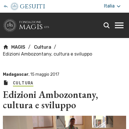
gesuiti
Italia
fondazione
magis
ets
Togg
webs
men
MAGIS
Cultura
Edizioni Ambozontany, cultura e sviluppo
Madagascar
,
15 maggio 2017
CULTURA
Edizioni Ambozontany,
cultura e sviluppo