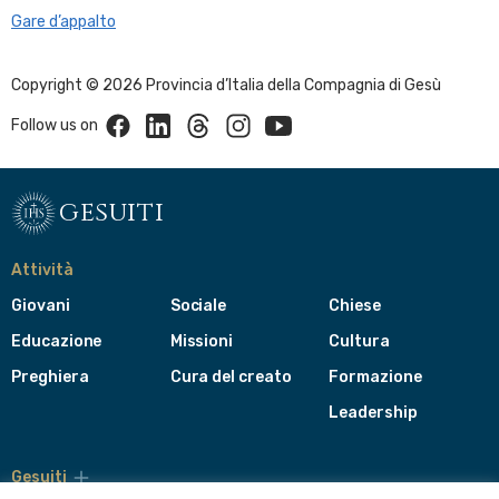
Gare d’appalto
Copyright © 2026 Provincia d’Italia della Compagnia di Gesù
Facebook
Linkedin
Threads
Instagram
Youtube
Follow us on
gesuiti
Attività
Giovani
Sociale
Chiese
Educazione
Missioni
Cultura
Preghiera
Cura del creato
Formazione
Leadership
Gesuiti
Menù