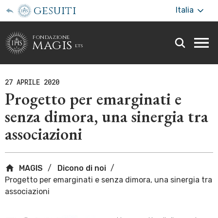
gesuiti
Italia
fondazione
magis
ets
Togg
webs
men
27 APRILE 2020
Progetto per emarginati e
senza dimora, una sinergia tra
associazioni
MAGIS
Dicono di noi
Progetto per emarginati e senza dimora, una sinergia tra
associazioni