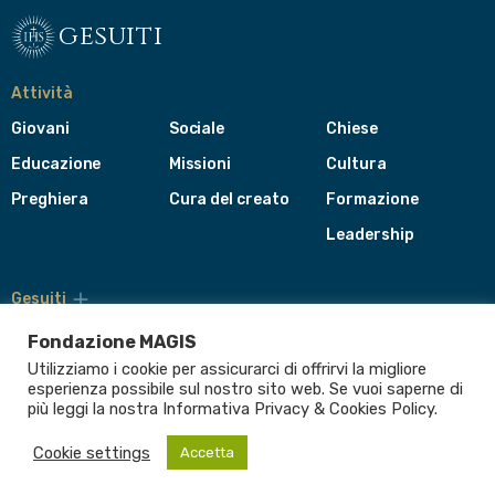
gesuiti
Attività
Giovani
Sociale
Chiese
Educazione
Missioni
Cultura
Preghiera
Cura del creato
Formazione
Leadership
Gesuiti
Menù
di
Fondazione MAGIS
navigazione
Utilizziamo i cookie per assicurarci di offrirvi la migliore
del
Compagnia di Gesù
esperienza possibile sul nostro sito web. Se vuoi saperne di
footer
più leggi la nostra Informativa
Privacy & Cookies Policy
.
CEP - Conferenza delle Province Europee
Provincia Euro-Mediterranea
Cookie settings
Accetta
Albania
Italia
Malta
Romania