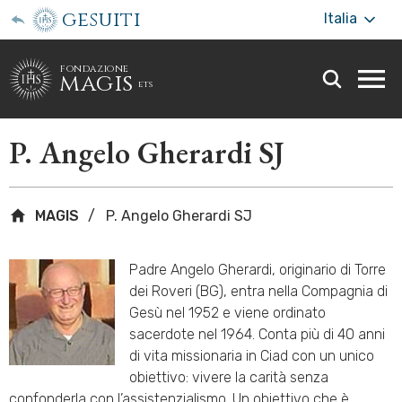
gesuiti
Italia
fondazione
magis
ets
Togg
webs
men
P. Angelo Gherardi SJ
MAGIS
P. Angelo Gherardi SJ
Padre Angelo Gherardi, originario di Torre
dei Roveri (BG), entra nella Compagnia di
Gesù nel 1952 e viene ordinato
sacerdote nel 1964. Conta più di 40 anni
di vita missionaria in Ciad con un unico
obiettivo: vivere la carità senza
confonderla con l’assistenzialismo. Un obiettivo che è