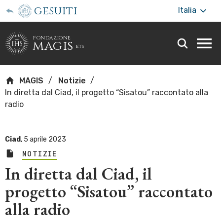
gesuiti
Italia
fondazione
magis
ets
Togg
webs
men
MAGIS
Notizie
In diretta dal Ciad, il progetto “Sisatou” raccontato alla
radio
Ciad
,
5 aprile 2023
NOTIZIE
In diretta dal Ciad, il
progetto “Sisatou” raccontato
alla radio