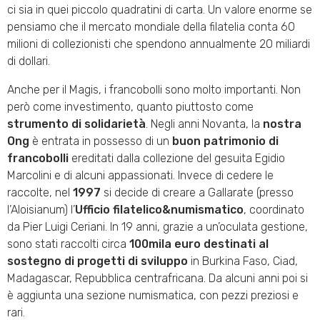
ci sia in quei piccolo quadratini di carta. Un valore enorme se
pensiamo che il mercato mondiale della filatelia conta 60
milioni di collezionisti che spendono annualmente 20 miliardi
di dollari.
Anche per il Magis, i francobolli sono molto importanti. Non
però come investimento, quanto piuttosto come
strumento di solidarietà
. Negli anni Novanta, la
nostra
Ong
è entrata in possesso di un
buon patrimonio di
francobolli
ereditati dalla collezione del gesuita Egidio
Marcolini e di alcuni appassionati. Invece di cedere le
raccolte, nel
1997
si decide di creare a Gallarate (presso
l’Aloisianum) l’
Ufficio filatelico&numismatico
, coordinato
da Pier Luigi Ceriani. In 19 anni, grazie a un’oculata gestione,
sono stati raccolti circa
100mila euro destinati al
sostegno di progetti di sviluppo
in Burkina Faso, Ciad,
Madagascar, Repubblica centrafricana. Da alcuni anni poi si
è aggiunta una sezione numismatica, con pezzi preziosi e
rari.