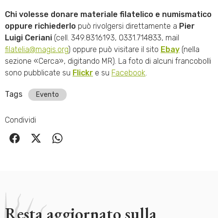
Chi volesse donare materiale filatelico e numismatico
oppure richiederlo
può rivolgersi direttamente a
Pier
Luigi Ceriani
(cell. 349.8316193, 0331.714833, mail
filatelia@magis.org
) oppure può visitare il sito
Ebay
(nella
sezione «Cerca», digitando MR). La foto di alcuni francobolli
sono pubblicate su
Flickr
e su
Facebook
.
Tags
Evento
Condividi
Resta aggiornato sulla