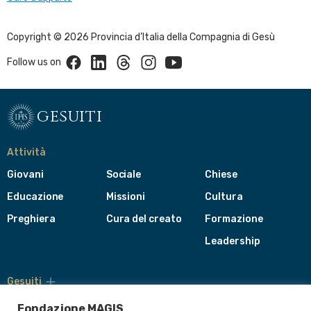
Copyright © 2026 Provincia d’Italia della Compagnia di Gesù
Facebook
Linkedin
Threads
Instagram
Youtube
Follow us on
gesuiti
Attività
Giovani
Sociale
Chiese
Educazione
Missioni
Cultura
Preghiera
Cura del creato
Formazione
Leadership
Gesuiti
Menù
di
Fondazione MAGIS