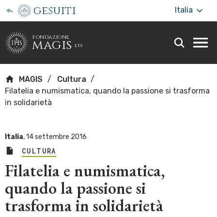
gesuiti
Italia
fondazione
magis
ets
Togg
webs
men
MAGIS
Cultura
Filatelia e numismatica, quando la passione si trasforma
in solidarietà
Italia
,
14 settembre 2016
CULTURA
Filatelia e numismatica,
quando la passione si
trasforma in solidarietà