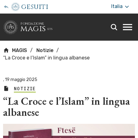
gesuiti
Italia
fondazione
magis
ets
Togg
webs
men
MAGIS
Notizie
“La Croce e l’Islam” in lingua albanese
,
19 maggio 2025
NOTIZIE
“La Croce e l’Islam” in lingua
albanese