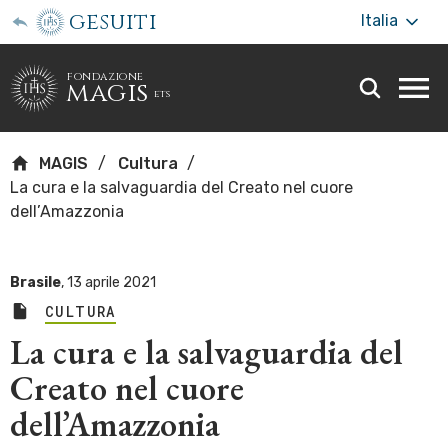
gesuiti
Italia
fondazione
magis
ets
Togg
webs
men
MAGIS
Cultura
La cura e la salvaguardia del Creato nel cuore
dell’Amazzonia
Brasile
,
13 aprile 2021
CULTURA
La cura e la salvaguardia del
Creato nel cuore
dell’Amazzonia