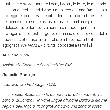
custodire e salvaguardare i doni, i valori, le lotte, le memorie
e le storie degli esseri divino-umani che abitano l’Amazzonia;
proteggere, conservare e difendere i diritti della foresta e
dei beni e delle risorse naturali; curare i bambini e gli
adolescenti, le donne, i vulnerabili e i leader, i principali
protagonisti di questo urgente cammino di costruzione della
nuova società basata sulle relazioni fraterne, la tanto
agognata
Yvy Marã Ey
di tutti i popoli della terra [2].
Aurilene Silva
Assistente
Sociale
e
Coordinatrice
CAC
Juscelio Pantoja
Coordinatore
Pedagogico
CAC
[1]
L
e
qu
i
lom
b
o
l
a
s
s
on
o le comunità afrodiscendenti. La
parola “quilombo”, in varie lingue africane Bantu di alcune
regioni dell’Angola, in origine indicava una zona di sosta