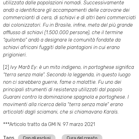
utilizzata dalle popolazioni nomadi. Successivamente
andò a identificare gli accampamenti delle carovane dei
commercianti di cera, di schiavi e di altri beni commerciati
dai colonizzatori. Fu in Brasile, infine, meta del più grande
afflusso di schiavi (1.500.000 persone), che il termine
“quilombo” andò a designare le comunità fondate da
schiavi africani fuggiti dalle piantagioni in cui erano
prigionieri.
[2]
Ivy Marã Ey: è un mito indigeno, in portoghese significa
“terra senza male”. Secondo la leggenda, in questo luogo
non ci sarebbero guerre, fame o malattie. Fu uno dei
principali strumenti di resistenza utilizzati dal popolo
Guarani contro la dominazione spagnola e portoghese. I
movimenti alla ricerca della “terra senza male” erano
articolati dagli sciamani, che si chiamavano Karaís.
***Articolo tratto da GMI N. 97 marzo 2021
Tags
Con gli esclusi
Cura del creato