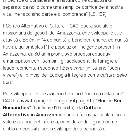
impedisce di considerare la natura come qualcosa di
separato da noi o come una semplice cornice della nostra
vita… ne facciamo parte e ci comprende” (LS, 139).
Il Centro Alternativo di Cultura – CAC, opera sociale e
missionaria dei gesuiti dell’Amazzonia, che sviluppa le sue
attività a Belém in 14 comunità urbane periferiche, comunità
fluviali, quilombolas [1] e popolazioni indigene presenti in
Amazzonia, da 30 anni promuove processi educativi
emancipatori con i bambini, gli adolescenti, le famiglie e i
leader comunitari secondo il
Bem
Viver
(in italiano “buon
vivere”) e i principi dell’Ecologia Integrale come
cultura della
cura
.
Per sviluppare le sue azioni in termini di “cultura della cura”, il
CAC ha avviato progetti integrati: il progetto
“Flor-e-Ser
Humanities”
(Far fiorire l’Umanità) e la
Cultura
Alternativa in Amazzonia
, con un focus particolare sulla
valorizzazione dell’infanzia, considerando il gioco come
diritto e necessità per lo sviluppo della capacità di