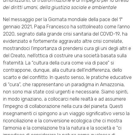
umanizzanti, di trasformazione e di impegno per la difesa
dei diritti umani, della giustizia sociale e ambientale
Nel messaggio per la Giornata mondiale della pace del 1°
gennaio 2021, Papa Francesco ha sottolineato come l’anno
2020, segnato dalla grande crisi sanitaria del COVID-19, ha
evidenziato e fortemente aggravato altre crisi correlate,
mostrandoci l’importanza di prendersi cura gli uni degli altri e
del Creato, nell’ottica di costruire una società basata sulla
fraternità. La “cultura della cura come via di pace” si
contrappone, dunque, alla cultura dell’indifferenza, dello
scarto e del conflitto. In questo senso, le pratiche educative
di “cura”, che rappresentano un paradigma in Amazzonia,
non sono mai state così urgenti e necessarie. Siamo spinti,
in modo ignaziano, a collocarci nelle realtà e ad assumere
l’impegno di collaborazione nella cura del pianeta. Questi
insegnamenti ci spingono a un viaggio significativo verso la
riconciliazione e la conversione ecologica che ci mostra
l’armonia e la correlazione tra la natura e la società e “ci