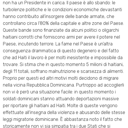
non ha un Presidente in carica. Il paese è allo sbando: le
turbolenze politiche e le condizioni economiche devastanti
hanno contribuito all’insorgere delle bande armate, che
controllano circa l’80% della capitale e altre zone del Paese.
Queste bande sono finanziate da alcuni politici o oligarchi
haitiani corrotti che forniscono armi per avere il potere nel
Paese, incutendo terrore. La fame nel Paese è un’altra
conseguenza drammatica di questo degenero e del fatto
che ad Haiti il lavoro è per molti inesistente e impossibile da
trovare. Si stima che in questo momento 5 milioni di haitiani,
degli 11 totali, soffrano malnutrizione e scarsezza di alimenti.
Proprio per questi ed altri motivi molti decidono di migrare
nella vicina Repubblica Dominicana. Purtroppo ad accoglierli
non vi è però una situazione facile: in questo momento i
soldati dominicani stanno attuando deportazioni massive
per riportare gli haitiani ad Haiti. Molte di queste vengono
effettuate all’insegna della violenza e abusando delle stesse
leggi migratorie dominicane. È abbastanza noto il fatto che
storicamente non vi sia simpatia tra i due Stati che si