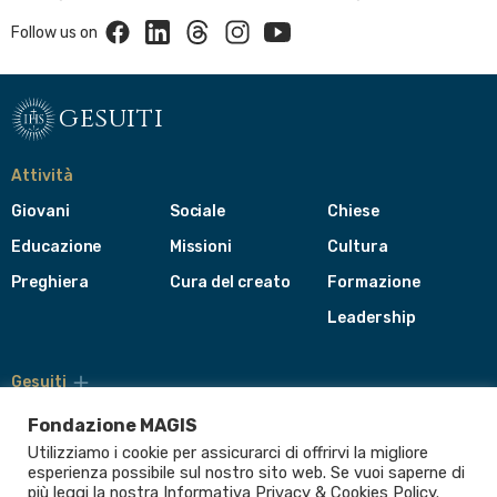
Facebook
Linkedin
Threads
Instagram
Youtube
Follow us on
gesuiti
Attività
Giovani
Sociale
Chiese
Educazione
Missioni
Cultura
Preghiera
Cura del creato
Formazione
Leadership
Gesuiti
Menù
di
Fondazione MAGIS
navigazione
Utilizziamo i cookie per assicurarci di offrirvi la migliore
del
Compagnia di Gesù
esperienza possibile sul nostro sito web. Se vuoi saperne di
footer
più leggi la nostra Informativa
Privacy & Cookies Policy
.
CEP - Conferenza delle Province Europee