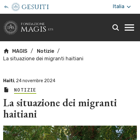
gesuiti
Italia
fondazione
magis
ets
Togg
webs
men
MAGIS
Notizie
La situazione dei migranti haitiani
Haiti
,
24 novembre 2024
NOTIZIE
La situazione dei migranti
haitiani