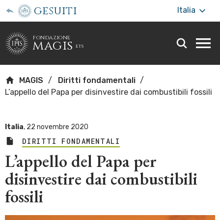
gesuiti
Italia
fondazione
magis
ets
Togg
webs
men
MAGIS
Diritti fondamentali
L’appello del Papa per disinvestire dai combustibili fossili
Italia
,
22 novembre 2020
DIRITTI FONDAMENTALI
L’appello del Papa per
disinvestire dai combustibili
fossili