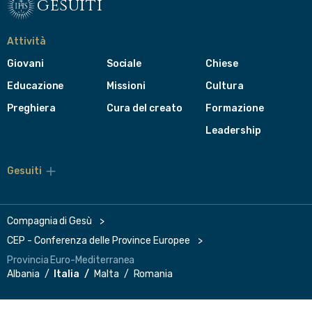
gesuiti
Attività
Giovani
Sociale
Chiese
Educazione
Missioni
Cultura
Preghiera
Cura del creato
Formazione
Leadership
Gesuiti
Menù
di
navigazione
del
Compagnia di Gesù
footer
CEP - Conferenza delle Province Europee
Provincia Euro-Mediterranea
Albania
Italia
Malta
Romania