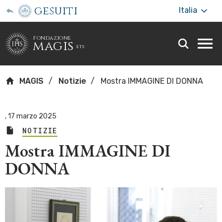
gesuiti
Italia
fondazione
magis
ets
Togg
webs
men
MAGIS
Notizie
Mostra IMMAGINE DI DONNA
,
17 marzo 2025
NOTIZIE
Mostra IMMAGINE DI
DONNA