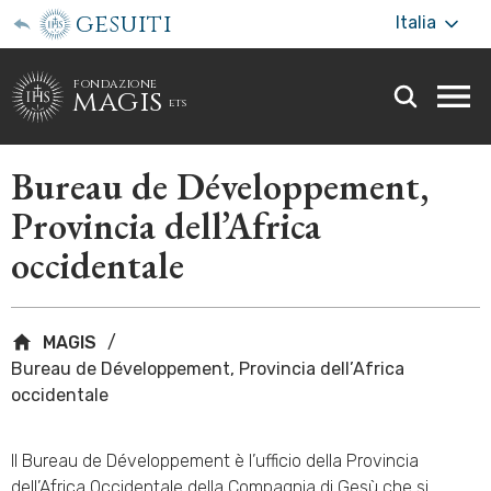
gesuiti
Italia
fondazione
magis
ets
Togg
webs
men
Bureau de Développement,
Provincia dell’Africa
occidentale
MAGIS
Bureau de Développement, Provincia dell’Africa
occidentale
Il Bureau de Développement è l’ufficio della Provincia
dell’Africa Occidentale della Compagnia di Gesù che si