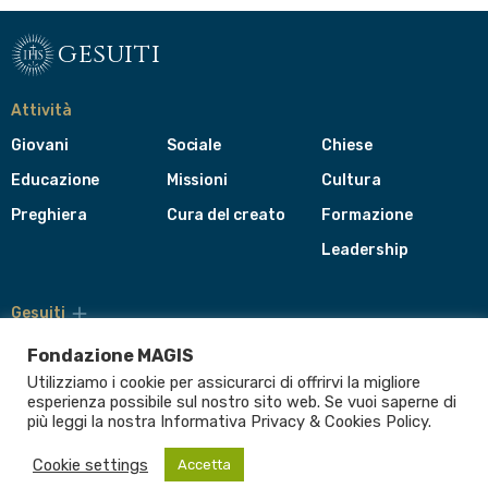
gesuiti
Attività
Giovani
Sociale
Chiese
Educazione
Missioni
Cultura
Preghiera
Cura del creato
Formazione
Leadership
Gesuiti
Menù
di
Fondazione MAGIS
navigazione
Utilizziamo i cookie per assicurarci di offrirvi la migliore
del
Compagnia di Gesù
esperienza possibile sul nostro sito web. Se vuoi saperne di
footer
più leggi la nostra Informativa
Privacy & Cookies Policy
.
CEP - Conferenza delle Province Europee
Provincia Euro-Mediterranea
Cookie settings
Accetta
Albania
Italia
Malta
Romania