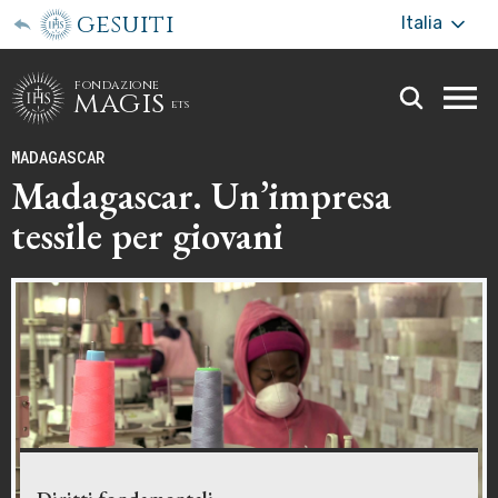
gesuiti
Italia
fondazione
magis
ets
Togg
webs
MADAGASCAR
men
Madagascar. Un’impresa
tessile per giovani