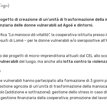
Togo)
rogetto di creazione di un’unità di trasformazione della 
nziaria delle donne vulnerabili ad Agoé e dintorni.
ifica
“La manioca dà vitalità”,
la cooperativa istituita presso
suiti di Lomé – per le donne vulnerabili e/o sieropositive all’
ro dei progetti di micro-imprenditoria attuati dal CEL allo sc
ulnerabili
del luogo, ma anche alla
lotta contro la
v
iolenz
e
vulnerabili hanno partecipato alla formazione di 3 giorni pe
stione agricola di un’unità di trasformazione della manioca
olo (addizione e sottrazione); gestione dello stress in caso di
a gestione finanziaria della cooperativa; promozione del lavor