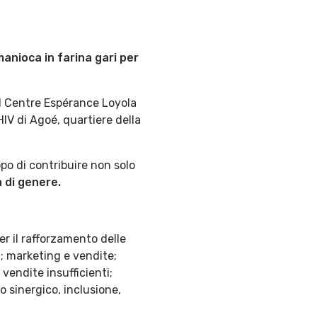
manioca in farina gari per
 il Centre Espérance Loyola
HIV di Agoé, quartiere della
opo di contribuire non solo
a di genere.
r il rafforzamento delle
; marketing e vendite;
 vendite insufficienti;
o sinergico, inclusione,