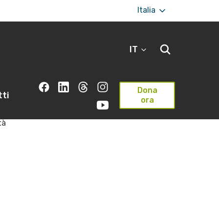
Italia
IT
Dona
ti
ora
tà