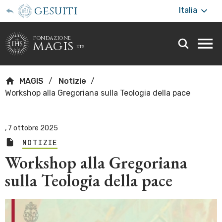
gesuiti
Italia
fondazione
magis
ets
Togg
webs
men
MAGIS
Notizie
Workshop alla Gregoriana sulla Teologia della pace
,
7 ottobre 2025
NOTIZIE
Workshop alla Gregoriana
sulla Teologia della pace