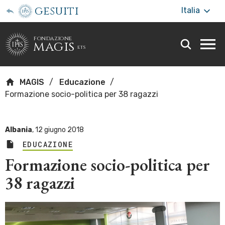
gesuiti
Italia
fondazione
magis
ets
Togg
webs
men
MAGIS
Educazione
Formazione socio-politica per 38 ragazzi
Albania
,
12 giugno 2018
EDUCAZIONE
Formazione socio-politica per
38 ragazzi