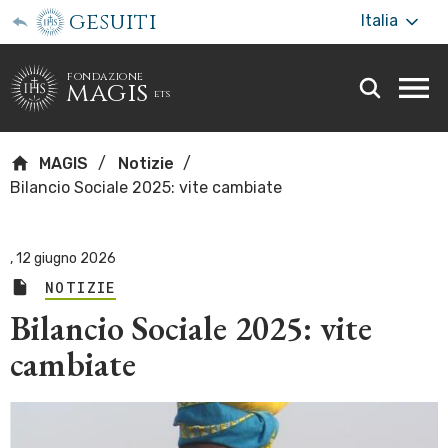
gesuiti
Italia
fondazione
magis
ets
Togg
webs
men
MAGIS
Notizie
Bilancio Sociale 2025: vite cambiate
,
12 giugno 2026
NOTIZIE
Bilancio Sociale 2025: vite
cambiate