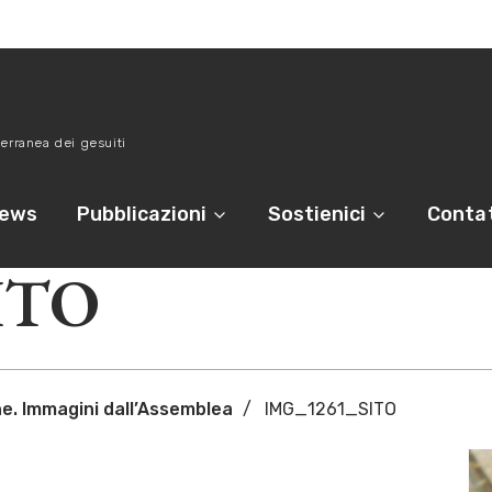
erranea dei gesuiti
ews
Pubblicazioni
Sostienici
Contat
ITO
e. Immagini dall’Assemblea
IMG_1261_SITO