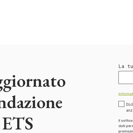
La t
ggiornato
ondazione
Informat
Dic
anz
 ETS
Il sotto
dati pers
promozion