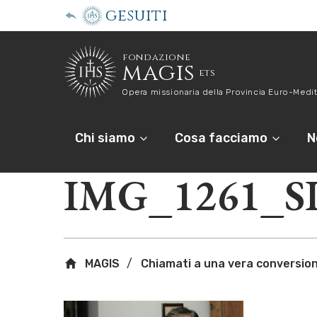
gesuiti
fondazione
magis
ets
Opera missionaria della Provincia Euro-Medit
Chi siamo
Cosa facciamo
N
IMG_1261_S
MAGIS
Chiamati a una vera conversion