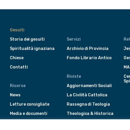
Gesuiti
Storia dei gesuiti
Servizi
Ret
Spiritualità ignaziana
Archivio di Provincia
Jes
Chiese
Fondo Librario Antico
Ge
Contatti
MA
Riviste
Cen
Spi
Risorse
Aggiornamenti Sociali
News
La Civilità Cattolica
Letture consigliate
Rassegna di Teologia
Media e documenti
Theologica & Historica