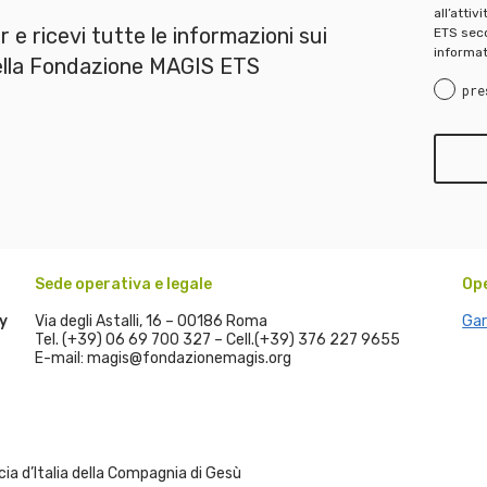
all’attiv
er e ricevi tutte le informazioni sui
ETS seco
informat
della Fondazione MAGIS ETS
pre
Sede operativa e legale
Op
y
Via degli Astalli, 16 – 00186 Roma
Gar
Tel. (+39) 06 69 700 327 – Cell.(+39) 376 227 9655
E-mail: magis@fondazionemagis.org
a d’Italia della Compagnia di Gesù