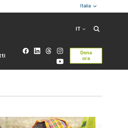
Italia
IT
Dona
ti
ora