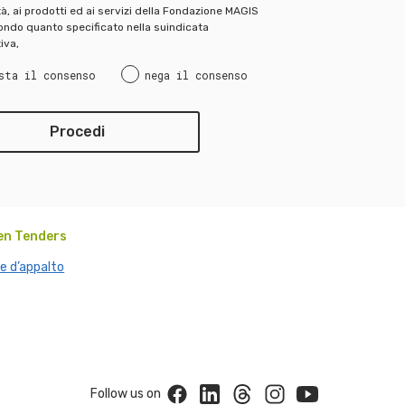
ità, ai prodotti ed ai servizi della Fondazione MAGIS
ndo quanto specificato nella suindicata
iva,
sta il consenso
nega il consenso
en Tenders
e d’appalto
Facebook
Linkedin
Threads
Instagram
Youtube
Follow us on