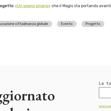
rogetto
«Un sogno siriano»
che il Magis sta portando avant
ucazione cittadinanza globale
Evento
Progetto
La t
ggiornato
Informat