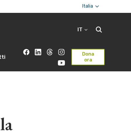
Italia
IT
Dona
ti
ora
la