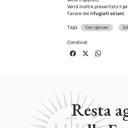
Verrà inoltre presentato il
p
favore dei
rifugiati siriani
.
Tags
Con i giovani
Ed
Condividi
Resta a