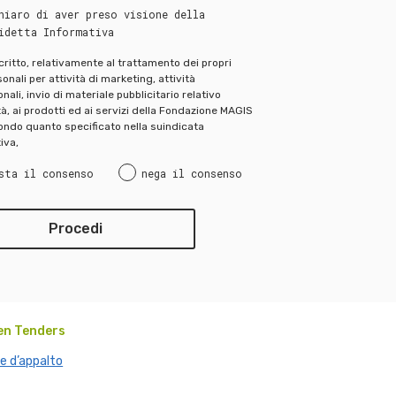
hiaro di aver preso visione della
idetta Informativa
scritto, relativamente al trattamento dei propri
onali per attività di marketing, attività
ali, invio di materiale pubblicitario relativo
ità, ai prodotti ed ai servizi della Fondazione MAGIS
ndo quanto specificato nella suindicata
iva,
sta il consenso
nega il consenso
en Tenders
e d’appalto