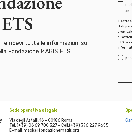
ondazione
Dic
anz
 ETS
Il sotto
dati pers
promozion
all’attiv
er e ricevi tutte le informazioni sui
ETS seco
informat
della Fondazione MAGIS ETS
pre
Sede operativa e legale
Op
y
Via degli Astalli, 16 – 00186 Roma
Gar
Tel. (+39) 06 69 700 327 – Cell.(+39) 376 227 9655
E-mail: magis@fondazionemagis.org