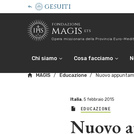
gesuiti
fondazione
magis
ets
Opera missionaria della Provincia Euro-Medit
Chi siamo
Cosa facciamo
N
MAGIS
Educazione
Nuovo appuntame
Italia
,
5 febbraio 2015
EDUCAZIONE
Nuovo a