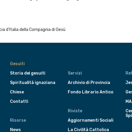
a d’Italia della Compagnia di Gesù
Gesuiti
Storia dei gesuiti
Servizi
Ret
Spiritualità ignaziana
Archivio di Provincia
Jes
Chiese
Fondo Librario Antico
Ge
Contatti
MA
Riviste
Cen
Spi
Risorse
Aggiornamenti Sociali
News
La Civilità Cattolica