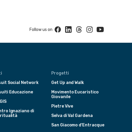
Facebook
Linkedin
Threads
Instagram
Youtube
Follow us on
i
Progetti
uit Social Network
Get Up and Walk
suiti Educazione
Movimento Eucaristico
Giovanile
GIS
Pietre Vive
tro Ignaziano di
ritualità
Selva di Val Gardena
San Giacomo d'Entracque