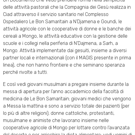
delle attività pastorali che la Compagnia dei Gesù realizza in
Ciad attraverso il servizio sanitario nel Complesso
Ospedaliero Le Bon Samaritain a N’Djamena e Goundi, le
attività agricole con le cooperative di donne e le banche dei
cereali a Mongo, le attività educative con la gestione delle
scuole e i collegi nella periferia di N’Dajmena, a Sarh, a
Mongo. Attività implementate dai gesuiti, insieme a diversi
partner locali e internazionali (con il MAGIS presente in prima
linea), che non hanno frontiere e che seminano speranza
perché rivolte a tutti.
E così vedi giovani musulmani a pregare insieme durante la
messa di apertura per l’anno accademico della facoltà di
medicina de Le Bon Samaritain; giovani medici che vengono
a Messa la mattina e sono a servizio totale dei pazienti (per
lo più di altre religioni); donne cattoliche, protestanti,
musulmane e animiste che lavorano insieme nelle
cooperative agricole di Mongo per lottare contro l’avanzata
del deserto e per arricchire la dieta alimentare; vedi uomini di