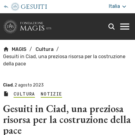
gesuiti
Italia
fondazione
magis
ets
Togg
webs
men
MAGIS
Cultura
Gesuiti in Ciad, una preziosa risorsa per la costruzione
della pace
Ciad
,
2 agosto 2023
CULTURA
NOTIZIE
Gesuiti in Ciad, una preziosa
risorsa per la costruzione della
pace