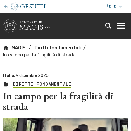
gesuiti
Italia
fondazione
magis
ets
Togg
webs
men
MAGIS
Diritti fondamentali
In campo per la fragilità di strada
Italia
,
9 dicembre 2020
DIRITTI FONDAMENTALI
In campo per la fragilità di
strada