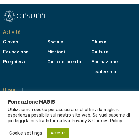
gesuiti
Attività
Giovani
Sociale
Chiese
Educazione
Missioni
Cultura
Preghiera
Cura del creato
Formazione
Leadership
Gesuiti
Menù
di
Fondazione MAGIS
navigazione
Utilizziamo i cookie per assicurarci di offrirvi la migliore
del
Compagnia di Gesù
esperienza possibile sul nostro sito web. Se vuoi saperne di
footer
più leggi la nostra Informativa
Privacy & Cookies Policy
.
CEP - Conferenza delle Province Europee
Provincia Euro-Mediterranea
Cookie settings
Accetta
Albania
Italia
Malta
Romania