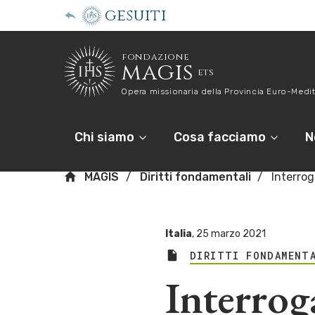
gesuiti
fondazione
magis
ets
Opera missionaria della Provincia Euro-Medit
Chi siamo
Cosa facciamo
N
MAGIS
Diritti fondamentali
Interro
Italia
,
25 marzo 2021
DIRITTI FONDAMENT
Interrog