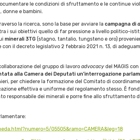
ocumentare le condizioni di sfruttamento e le continue viola
i, donne e bambini.
averso la ricerca, sono la base per avviare la
campagna di
ra i sui obiettivi quello di far pressione a livello politico-ist
ui
minerali 3TG
(stagno, tantalio, tungsteno e oro) provenien
re con il decreto legislativo 2 febbraio 2021 n. 13, di adegu
a collaborazione del gruppo di lavoro
advocacy
del MAGIS con
tata alla Camera dei Deputati un’interrogazione parla
ieri, per chiedere la formazione del Comitato di coordinament
icazione effettiva e uniforme del regolamento stesso. È fon
to responsabile dei minerali e porre fine allo sfruttamento d
rlamentare:
c/scheda.html?numero=5/05505&ramo=CAMERA&leg=18