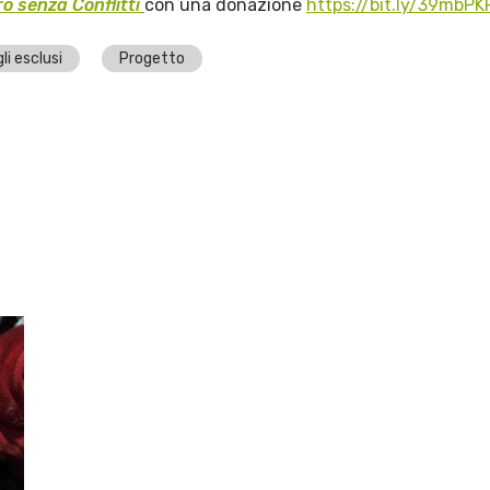
ro senza Conflitti
con una donazione
https://bit.ly/39mbPK
li esclusi
Progetto