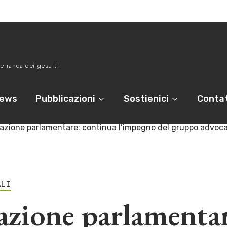
erranea dei gesuiti
ews
Pubblicazioni
Sostienici
Contat
gazione parlamentare: continua l’impegno del gruppo advo
ALI
azione parlamenta