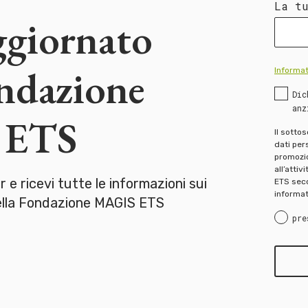
La t
ggiornato
ondazione
Informat
Dic
anz
 ETS
Il sotto
dati pers
promozion
all’attiv
er e ricevi tutte le informazioni sui
ETS seco
informat
della Fondazione MAGIS ETS
pre