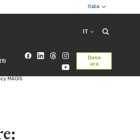
Italia
IT
Dona
ti
ora
cacy MAGIS
re: