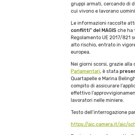
gruppi armati, cercando di d
cui vivono e lavorano uomin
Le informazioni raccolte attr
conflitti” del MAGIS
che ha t
Regolamento UE 2017/821 s
alto rischio, entrato in vigo
europea.
Nei giorni scorsi, grazie all
Parlamentari
, è stata
presen
Quartapelle e Marina Belingh
compito di assicurare l’appl
effettivo l’approvvigionamen
lavoratori nelle miniere.
Testo dell’interrogazione pa
https://aic.camera.it/ai