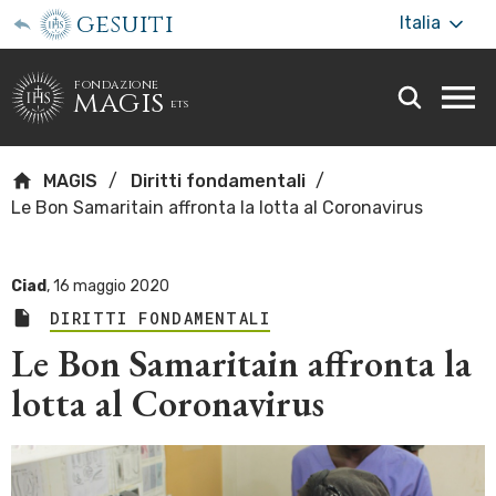
gesuiti
Italia
fondazione
magis
ets
Togg
webs
men
MAGIS
Diritti fondamentali
Le Bon Samaritain affronta la lotta al Coronavirus
Ciad
,
16 maggio 2020
DIRITTI FONDAMENTALI
Le Bon Samaritain affronta la
lotta al Coronavirus