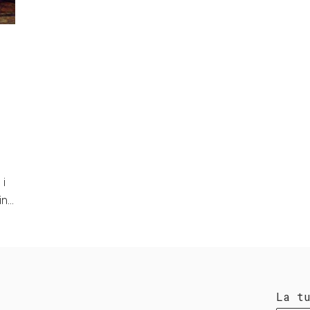
 i
 in…
La t