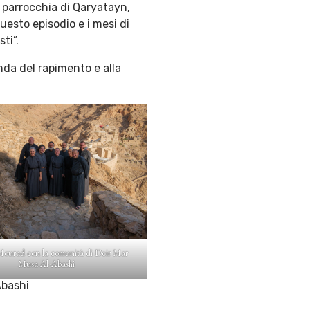
a parrocchia di Qaryatayn,
uesto episodio e i mesi di
ti”.
nda del rapimento e alla
Mourad con la comunità di Deir Mar
Musa Al-Abashi
Abashi