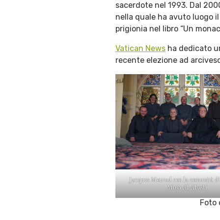
sacerdote nel 1993. Dal 2000
nella quale ha avuto luogo il
prigionia nel libro “Un monaco
Vatican News
ha dedicato un
recente elezione ad arcives
Jacques Mourad con la comunità di
Musa Al-Abashi
Foto 