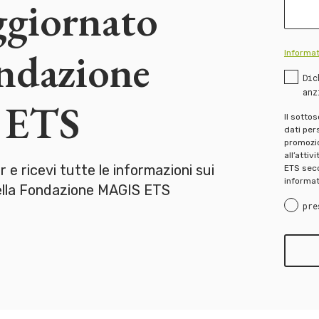
ggiornato
ondazione
Informat
Dic
anz
 ETS
Il sotto
dati pers
promozion
all’attiv
er e ricevi tutte le informazioni sui
ETS seco
informat
della Fondazione MAGIS ETS
pre