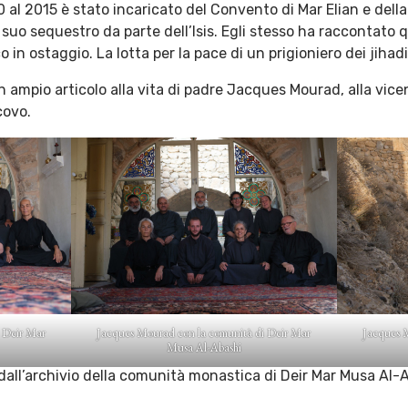
 al 2015 è stato incaricato del Convento di Mar Elian e dell
 suo sequestro da parte dell’Isis. Egli stesso ha raccontato q
 in ostaggio. La lotta per la pace di un prigioniero dei jihadis
 ampio articolo alla vita di padre Jacques Mourad, alla vice
covo.
 Deir Mar
Jacques Mourad con la comunità di Deir Mar
Jacques 
Musa Al-Abashi
dall’archivio della comunità monastica di Deir Mar Musa Al-