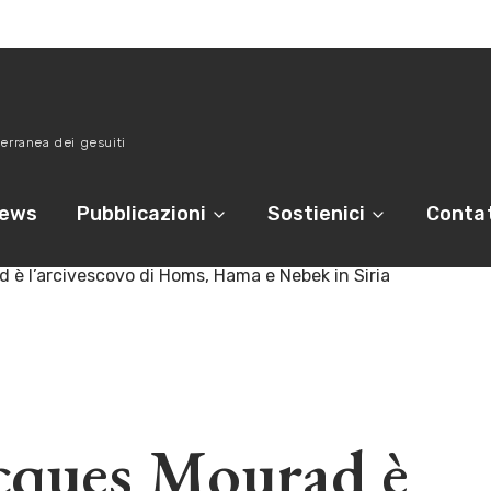
erranea dei gesuiti
ews
Pubblicazioni
Sostienici
Contat
è l’arcivescovo di Homs, Hama e Nebek in Siria
acques Mourad è