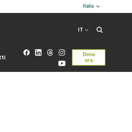
Italia
IT
Dona
ti
ora