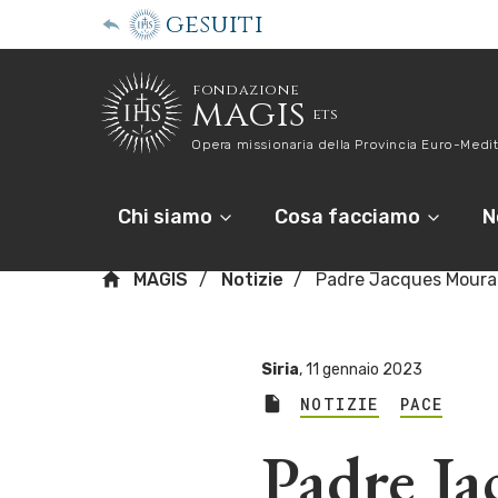
gesuiti
fondazione
magis
ets
Opera missionaria della Provincia Euro-Medit
Chi siamo
Cosa facciamo
N
MAGIS
Notizie
Padre Jacques Mourad 
Siria
,
11 gennaio 2023
NOTIZIE
PACE
Padre J