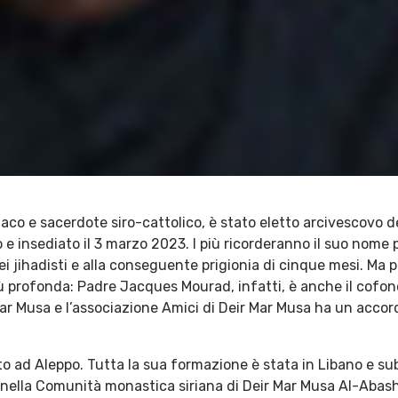
o e sacerdote siro-cattolico, è stato eletto arcivescovo d
o e insediato il 3 marzo 2023. I più ricorderanno il suo nome
ei jihadisti e alla conseguente prigionia di cinque mesi. Ma 
ù profonda: Padre Jacques Mourad, infatti, è anche il cofo
Mar Musa e l’associazione Amici di Deir Mar Musa ha un accor
 ad Aleppo. Tutta la sua formazione è stata in Libano e su
o nella Comunità monastica siriana di Deir Mar Musa Al-Abash