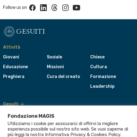
Facebook
Linkedin
Threads
Instagram
Youtube
Follow us on
gesuiti
Attività
Giovani
Sociale
Chiese
Educazione
Missioni
Cultura
Preghiera
Cura del creato
Formazione
Leadership
Gesuiti
Menù
di
Fondazione MAGIS
navigazione
Utilizziamo i cookie per assicurarci di offrirvi la migliore
del
Compagnia di Gesù
esperienza possibile sul nostro sito web. Se vuoi saperne di
footer
più leggi la nostra Informativa
Privacy & Cookies Policy
.
CEP - Conferenza delle Province Europee