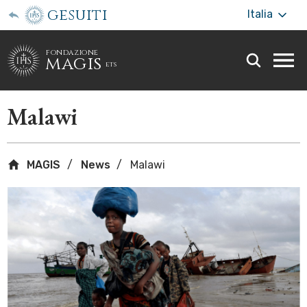
gesuiti
Italia
fondazione
magis
ets
Togg
webs
men
Malawi
MAGIS
News
Malawi