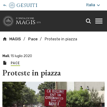
gesuiti
Italia
fondazione
magis
ets
Togg
webs
men
MAGIS
Pace
Proteste in piazza
Mali
,
15 luglio 2020
PACE
Proteste in piazza