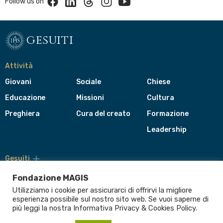
Follow us on
gesuiti
Attività
Giovani
Sociale
Chiese
Educazione
Missioni
Cultura
Preghiera
Cura del creato
Formazione
Leadership
Gesuiti
Menù
di
Fondazione MAGIS
navigazione
Utilizziamo i cookie per assicurarci di offrirvi la migliore
del
Compagnia di Gesù
esperienza possibile sul nostro sito web. Se vuoi saperne di
footer
più leggi la nostra Informativa
Privacy & Cookies Policy
.
CEP - Conferenza delle Province Europee
Provincia Euro-Mediterranea