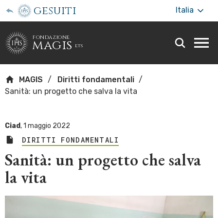
gesuiti
Italia
fondazione
magis
ets
Togg
webs
men
MAGIS
Diritti fondamentali
Sanità: un progetto che salva la vita
Ciad
,
1 maggio 2022
DIRITTI FONDAMENTALI
Sanità: un progetto che salva
la vita