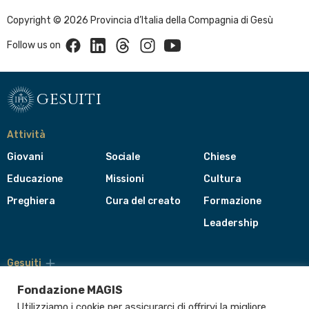
Copyright © 2026 Provincia d’Italia della Compagnia di Gesù
Facebook
Linkedin
Threads
Instagram
Youtube
Follow us on
gesuiti
Attività
Giovani
Sociale
Chiese
Educazione
Missioni
Cultura
Preghiera
Cura del creato
Formazione
Leadership
Gesuiti
Menù
di
Fondazione MAGIS
navigazione
Utilizziamo i cookie per assicurarci di offrirvi la migliore
del