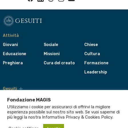
gesuiti
Attività
Giovani
Sociale
Chiese
Educazione
Missioni
Cultura
Preghiera
Cura del creato
Formazione
Leadership
Gesuiti
Menù
di
Fondazione MAGIS
navigazione
Utilizziamo i cookie per assicurarci di offrirvi la migliore
del
Compagnia di Gesù
esperienza possibile sul nostro sito web. Se vuoi saperne di
footer
più leggi la nostra Informativa
Privacy & Cookies Policy
.
CEP - Conferenza delle Province Europee
Provincia Euro-Mediterranea