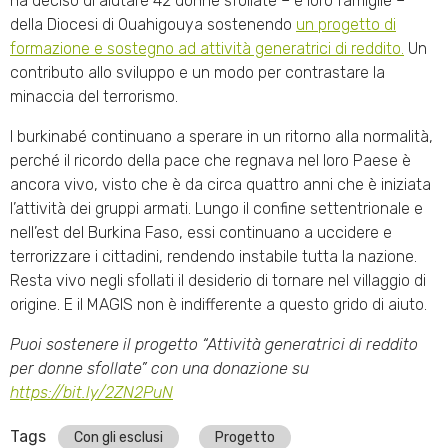
ha deciso di aiutare 42 donne sfollate – e loro famiglie –
della Diocesi di Ouahigouya sostenendo
un progetto di
formazione e sostegno ad attività generatrici di reddito.
Un
contributo allo sviluppo e un modo per contrastare la
minaccia del terrorismo.
I burkinabé continuano a sperare in un ritorno alla normalità,
perché il ricordo della pace che regnava nel loro Paese è
ancora vivo, visto che è da circa quattro anni che è iniziata
l’attività dei gruppi armati. Lungo il confine settentrionale e
nell’est del Burkina Faso, essi continuano a uccidere e
terrorizzare i cittadini, rendendo instabile tutta la nazione.
Resta vivo negli sfollati il desiderio di tornare nel villaggio di
origine. E il MAGIS non è indifferente a questo grido di aiuto.
Puoi sostenere il progetto “Attività generatrici di reddito
per donne sfollate” con una donazione su
https://bit.ly/2ZN2PuN
Tags
Con gli esclusi
Progetto