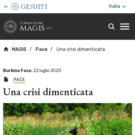
gesuiti
Italia
fondazione
magis
ets
Togg
webs
men
MAGIS
Pace
Una crisi dimenticata
Burkina Faso
,
22 luglio 2020
PACE
Una crisi dimenticata