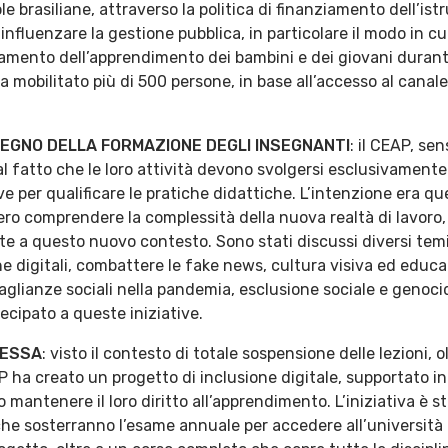
 brasiliane, attraverso la politica di finanziamento dell’istru
fluenzare la gestione pubblica, in particolare il modo in cui
ramento dell’apprendimento dei bambini e dei giovani durant
mobilitato più di 500 persone, in base all’accesso al canale
TEGNO DELLA FORMAZIONE DEGLI INSEGNANTI
: il CEAP, sens
l fatto che le loro attività devono svolgersi esclusivament
ive per qualificare le pratiche didattiche. L’intenzione era qu
ero comprendere la complessità della nuova realtà di lavoro,
te a questo nuovo contesto. Sono stati discussi diversi tem
 digitali, combattere le fake news, cultura visiva ed educ
ianze sociali nella pandemia, esclusione sociale e genocidio d
cipato a queste iniziative.
NESSA
: visto il contesto di totale sospensione delle lezioni, ol
AP ha creato un progetto di inclusione digitale, supportato i
mantenere il loro diritto all’apprendimento. L’iniziativa è s
che sosterranno l’esame annuale per accedere all’università 