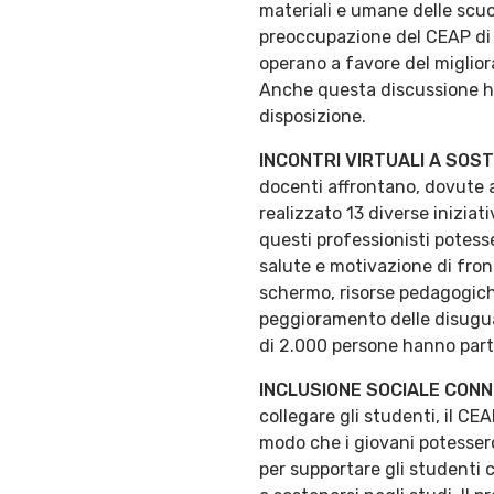
materiali e umane delle scuole
preoccupazione del CEAP di in
operano a favore del miglio
Anche questa discussione ha 
disposizione.
INCONTRI VIRTUALI A SOS
docenti affrontano, dovute a
realizzato 13 diverse iniziat
questi professionisti potess
salute e motivazione di fron
schermo, risorse pedagogiche
peggioramento delle disuguagl
di 2.000 persone hanno parte
INCLUSIONE SOCIALE CON
collegare gli studenti, il CE
modo che i giovani potessero 
per supportare gli studenti 