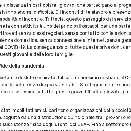
 a distanza in particolare i giovani che partecipano ai proge
 hanno enormi difficoltà. Gli incontri di telelavoro e presenz
modalità di incontro. Tuttavia, questo passaggio dal servizio 
he la connettività è uno dei principali ostacoli per una parte 
 ritrovati senza classi regolari, senza contatto con le azion
violenza domestica, senza connessione a internet, senza gara
dal COVID-19. La conseguenza di tutte queste privazioni, 
esti giovani e delle loro famiglie.
sfide della pandemia
uietante di sfide e ispirata dal suo umanesimo cristiano, il 
nimo la sofferenza dei più vulnerabili. Strategicamente sono 
modo sistemico, a tutte queste gravi difficoltà rilevate, pur 
stati mobilitati amici, partner e organizzazioni della societ
 seguita da una distribuzione quindicinale tra i giovani e le l
sussistenza fisica degli utenti del CEAP. Fino a settembre 