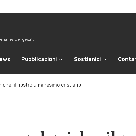
erranea dei gesuiti
ews
Pubblicazioni
Sostienici
Contat
miche, il nostro umanesimo cristiano