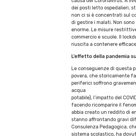
causa del Coronavirus. A liv
dei posti letto ospedalieri, 
non ci si è concentrati sul 
di gestire i malati. Non sono
enorme. Le misure restrittive
commercio e scuole. Il lockd
riuscita a contenere efficace
L’effetto della pandemia su
Le conseguenze di questa pol
povera, che storicamente fa r
periferici soffrono gravemen
acqua
potabile), l’impatto del COV
facendo ricomparire il fenom
abbia creato un reddito di em
stanno affrontando gravi dif
Consulenza Pedagogica, che d
sistema scolastico, ha dovu