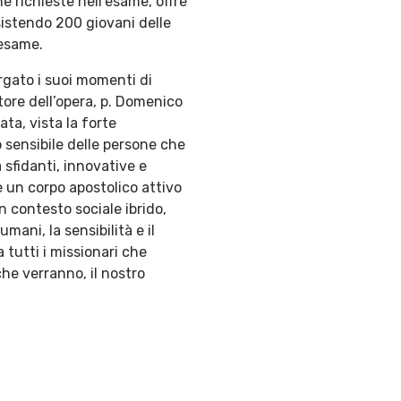
ne richieste nell’esame, offre
ssistendo 200 giovani delle
’esame.
argato i suoi momenti di
tore dell’opera, p. Domenico
ta, vista la forte
o sensibile delle persone che
 sfidanti, innovative e
e un corpo apostolico attivo
n contesto sociale ibrido,
mani, la sensibilità e il
 tutti i missionari che
he verranno, il nostro