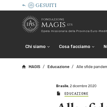
gesuiti
fondazione
magis
ets
Opera missionaria della Provincia Euro-Medit
Chi siamo
Cosa facciamo
N
MAGIS
Educazione
Alle sfide pande
Brasile
,
2 dicembre 2020
EDUCAZIONE