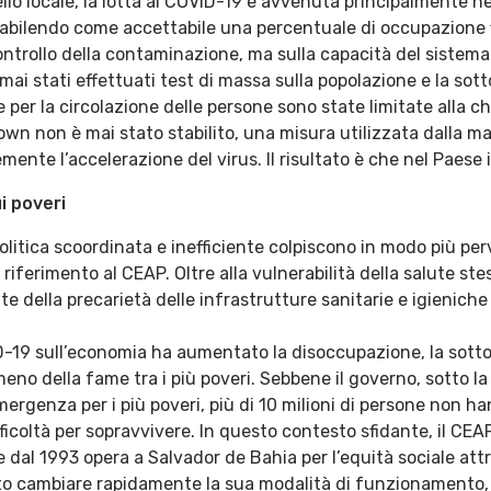
ello locale, la lotta al COVID-19 è avvenuta principalmente n
stabilendo come accettabile una percentuale di occupazione fi
controllo della contaminazione, ma sulla capacità del sistema
 mai stati effettuati test di massa sulla popolazione e la sot
 per la circolazione delle persone sono state limitate alla ch
own non è mai stato stabilito, una misura utilizzata dalla ma
mente l’accelerazione del virus. Il risultato è che nel Paese 
i poveri
itica scoordinata e inefficiente colpiscono in modo più per
iferimento al CEAP. Oltre alla vulnerabilità della salute stes
te della precarietà delle infrastrutture sanitarie e igienic
ID-19 sull’economia ha aumentato la disoccupazione, la sott
eno della fame tra i più poveri. Sebbene il governo, sotto la
ergenza per i più poveri, più di 10 milioni di persone non ha
ficoltà per sopravvivere. In questo contesto sfidante, il CEA
al 1993 opera a Salvador de Bahia per l’equità sociale attr
to cambiare rapidamente la sua modalità di funzionamento, a