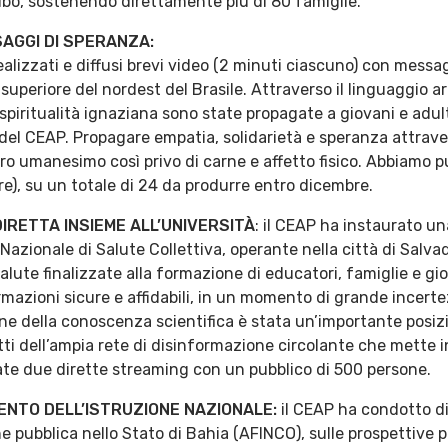
 cibo, sostenendo direttamente più di 80 famiglie.
SAGGI DI SPERANZA:
ealizzati e diffusi brevi video (2 minuti ciascuno) con messa
uperiore del nordest del Brasile. Attraverso il linguaggio ar
 e spiritualità ignaziana sono state propagate a giovani e adu
 del CEAP. Propagare empatia, solidarietà e speranza attraver
ro umanesimo così privo di carne e affetto fisico. Abbiamo pu
re), su un totale di 24 da produrre entro dicembre.
DIRETTA INSIEME
ALL’UNIVERSITÀ
: il CEAP ha instaurato un
 Nazionale di Salute Collettiva, operante nella città di Salva
alute finalizzate alla formazione di educatori, famiglie e gio
mazioni sicure e affidabili, in un momento di grande incertez
one della conoscenza scientifica è stata un’importante posizi
etti dell’ampia rete di disinformazione circolante che mette in
ate due dirette streaming con un pubblico di 500 persone.
MENTO DELL’ISTRUZIONE NAZIONALE:
il CEAP ha condotto di
e pubblica nello Stato di Bahia (AFINCO), sulle prospettive pe