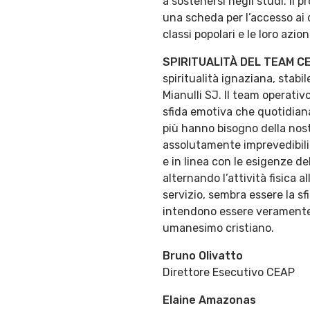
a sostenersi negli studi. Il 
una scheda per l’accesso ai d
classi popolari e le loro azio
SPIRITUALITÀ DEL TEAM C
spiritualità ignaziana, stab
Mianulli SJ. Il team operati
sfida emotiva che quotidiana
più hanno bisogno della nost
assolutamente imprevedibili,
e in linea con le esigenze d
alternando l’attività fisica a
servizio, sembra essere la sf
intendono essere veramente d
umanesimo cristiano.
Bruno Olivatto
Direttore Esecutivo CEAP
Elaine Amazonas