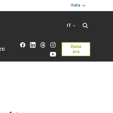
Italia
IT
Dona
ti
ora