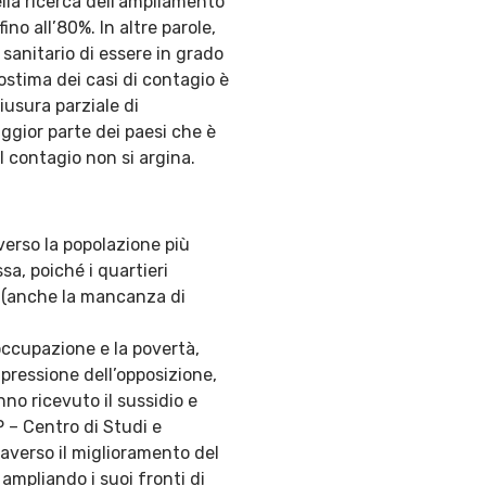
ella ricerca dell’ampliamento
no all’80%. In altre parole,
 sanitario di essere in grado
tostima dei casi di contagio è
iusura parziale di
ggior parte dei paesi che è
il contagio non si argina.
verso la popolazione più
sa, poiché i quartieri
he (anche la mancanza di
occupazione e la povertà,
 pressione dell’opposizione,
nno ricevuto il sussidio e
P – Centro di Studi e
averso il miglioramento del
mpliando i suoi fronti di