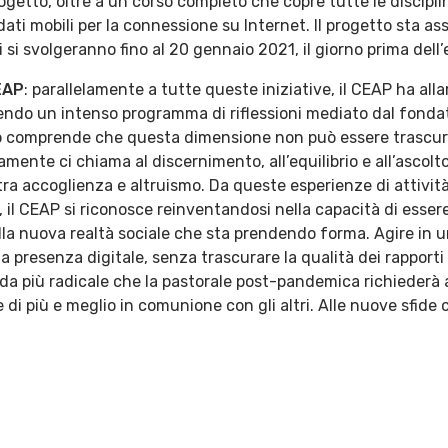
progetto, oltre a un corso completo che copre tutte le discipli
ati mobili per la connessione su Internet. Il progetto sta a
ni si svolgeranno fino al 20 gennaio 2021, il giorno prima dell
EAP
: parallelamente a tutte queste iniziative, il CEAP ha all
ilendo un intenso programma di riflessioni mediato dal fonda
vo comprende che questa dimensione non può essere trascura
mente ci chiama al discernimento, all’equilibrio e all’ascolt
ra accoglienza e altruismo. Da queste esperienze di attività
 il CEAP si riconosce reinventandosi nella capacità di esser
ella nuova realtà sociale che sta prendendo forma. Agire in u
lla presenza digitale, senza trascurare la qualità dei rapporti u
ida più radicale che la pastorale post-pandemica richiederà a
i più e meglio in comunione con gli altri. Alle nuove sfide c