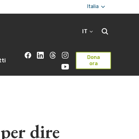
Italia
IT
Dona
ti
ora
 per dire