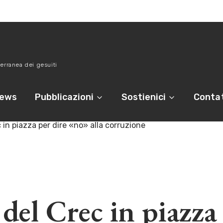
erranea dei gesuiti
ews
Pubblicazioni
Sostienici
Contat
c in piazza per dire «no» alla corruzione
 del Crec in piazza