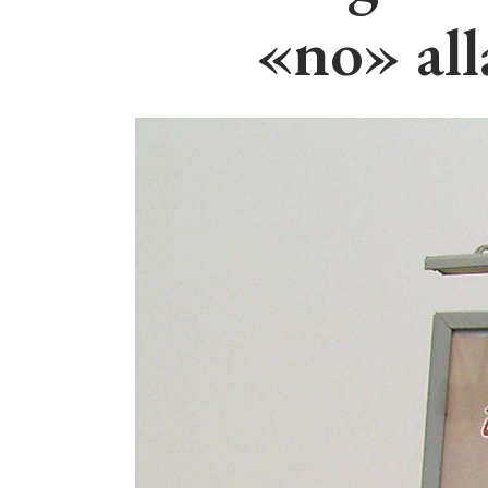
«no» all