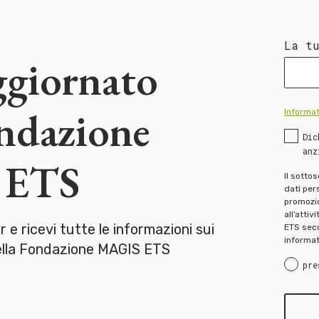
La t
ggiornato
ondazione
Informat
Dic
anz
 ETS
Il sotto
dati pers
promozion
all’attiv
er e ricevi tutte le informazioni sui
ETS seco
informat
della Fondazione MAGIS ETS
pre