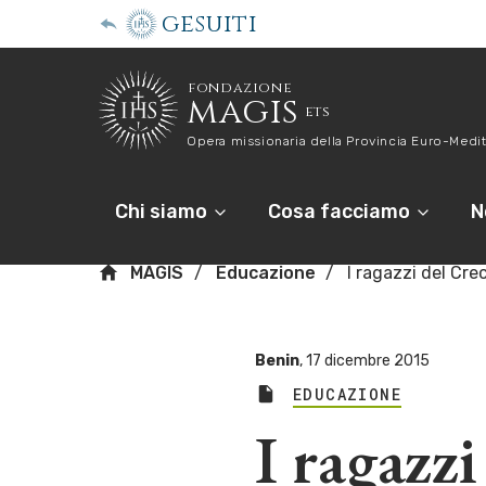
gesuiti
fondazione
magis
ets
Opera missionaria della Provincia Euro-Medit
Chi siamo
Cosa facciamo
N
MAGIS
Educazione
I ragazzi del Cre
Benin
,
17 dicembre 2015
EDUCAZIONE
I ragazzi