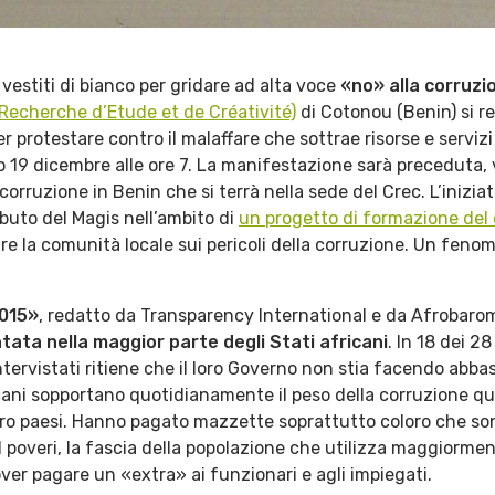
vestiti di bianco per gridare ad alta voce
«no» alla corruzi
Recherche d’Etude et de Créativité)
di Cotonou (Benin) si r
per protestare contro il malaffare che sottrae risorse e serviz
 19 dicembre alle ore 7. La manifestazione sarà preceduta, 
orruzione in Benin che si terrà nella sede del Crec. L’iniziat
ibuto del Magis nell’ambito di
un progetto di formazione del 
zare la comunità locale sui pericoli della corruzione. Un fen
2015»
, redatto da Transparency International e da Afrobarome
tata nella maggior parte degli Stati africani
. In 18 dei 28
ervistati ritiene che il loro Governo non stia facendo abb
icani sopportano quotidianamente il peso della corruzione q
 loro paesi. Hanno pagato mazzette soprattutto coloro che so
 I poveri, la fascia della popolazione che utilizza maggiorment
over pagare un «extra» ai funzionari e agli impiegati.