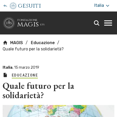
gesuiti
Italia
fondazione
magis
ets
Togg
webs
men
MAGIS
Educazione
Quale futuro per la solidarietà?
Italia
,
15 marzo 2019
EDUCAZIONE
Quale futuro per la
solidarietà?