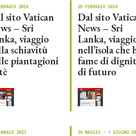
EBBRAIO 2024
20 FEBBRAIO 2024
l sito Vatican
Dal sito Vatic
ws – Sri
News – Sri
nka, viaggio
Lanka, viaggi
lla schiavitù
nell’isola che 
lle piantagioni
fame di dignit
tè
di futuro
ENNAIO 2023
26 MAGGIO - 1 GIUGNO 2