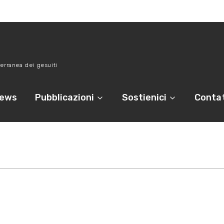
erranea dei gesuiti
ews
Pubblicazioni
Sostienici
Contat