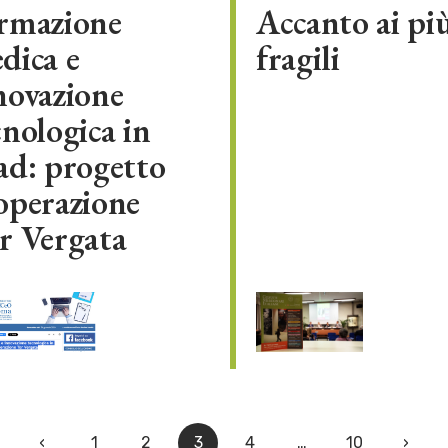
rmazione
Accanto ai pi
dica e
fragili
novazione
cnologica in
ad: progetto
operazione
r Vergata
‹
1
2
3
4
…
10
›