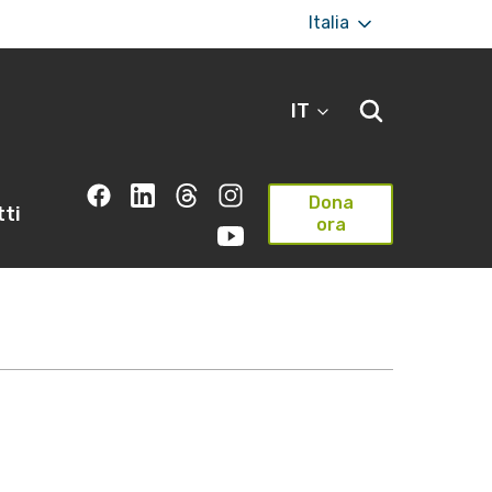
Italia
IT
Dona
ti
ora