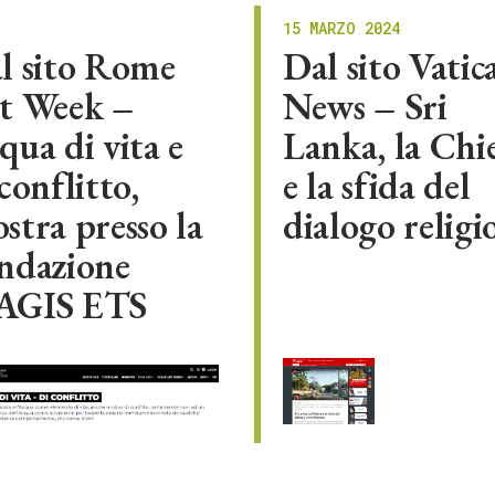
15 MARZO 2024
l sito Rome
Dal sito Vatic
t Week –
News – Sri
qua di vita e
Lanka, la Chi
conflitto,
e la sfida del
stra presso la
dialogo religi
ndazione
GIS ETS