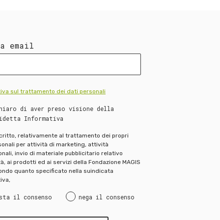
ua email
iva sul trattamento dei dati personali
hiaro di aver preso visione della
idetta Informativa
scritto, relativamente al trattamento dei propri
onali per attività di marketing, attività
ali, invio di materiale pubblicitario relativo
ità, ai prodotti ed ai servizi della Fondazione MAGIS
ndo quanto specificato nella suindicata
iva,
sta il consenso
nega il consenso