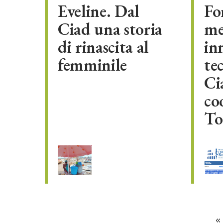
Eveline. Dal
Fo
Ciad una storia
me
di rinascita al
in
femminile
te
Ci
co
To
«