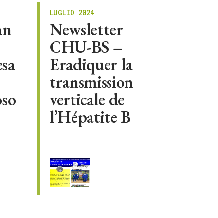
LUGLIO 2024
an
Newsletter
CHU-BS –
esa
Eradiquer la
transmission
oso
verticale de
l’Hépatite B