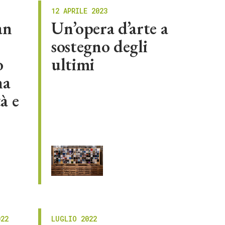
12 APRILE 2023
an
Un’opera d’arte a
sostegno degli
o
ultimi
ha
à e
022
LUGLIO 2022