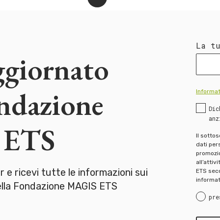
La t
ggiornato
ondazione
Informat
Dic
anz
 ETS
Il sotto
dati pers
promozion
all’attiv
er e ricevi tutte le informazioni sui
ETS seco
informat
della Fondazione MAGIS ETS
pre