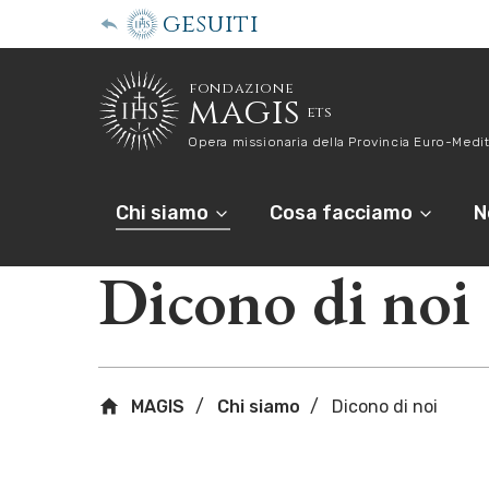
gesuiti
fondazione
magis
ets
Opera missionaria della Provincia Euro-Medit
Chi siamo
Cosa facciamo
N
Dicono di noi
MAGIS
Chi siamo
Dicono di noi