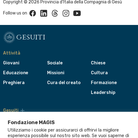
Copyright © 2026 Provincia d’Italia della Compagnia di Gesù
Facebook
Linkedin
Threads
Instagram
Youtube
Follow us on
gesuiti
Attività
Giovani
Sociale
Chiese
Educazione
Missioni
Cultura
Preghiera
Cura del creato
Formazione
Leadership
Gesuiti
Menù
di
Fondazione MAGIS
navigazione
Utilizziamo i cookie per assicurarci di offrirvi la migliore
del
Compagnia di Gesù
esperienza possibile sul nostro sito web. Se vuoi saperne di
footer