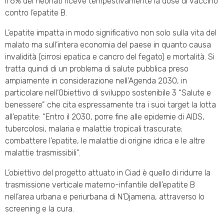
il 6% dei neonati riceve tempestivamente la dose di vaccino
contro l’epatite B.
L’epatite impatta in modo significativo non solo sulla vita del
malato ma sull’intera economia del paese in quanto causa
invalidità (cirrosi epatica e cancro del fegato) e mortalità. Si
tratta quindi di un problema di salute pubblica preso
ampiamente in considerazione nell’Agenda 2030, in
particolare nell’Obiettivo di sviluppo sostenibile 3 “Salute e
benessere” che cita espressamente tra i suoi target la lotta
all’epatite: “Entro il 2030, porre fine alle epidemie di AIDS,
tubercolosi, malaria e malattie tropicali trascurate;
combattere l’epatite, le malattie di origine idrica e le altre
malattie trasmissibili”.
L’obiettivo del progetto attuato in Ciad è quello di ridurre la
trasmissione verticale materno-infantile dell’epatite B
nell’area urbana e periurbana di N’Djamena, attraverso lo
screening e la cura.