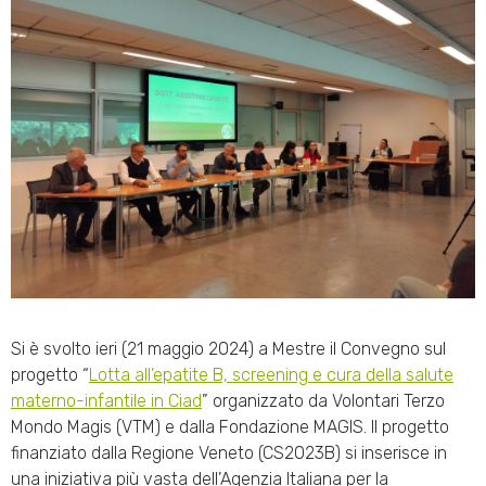
Si è svolto ieri (21 maggio 2024) a Mestre il Convegno sul
progetto “
Lotta all’epatite B, screening e cura della salute
materno-infantile in Ciad
” organizzato da Volontari Terzo
Mondo Magis (VTM) e dalla Fondazione MAGIS. Il progetto
finanziato dalla Regione Veneto (CS2023B) si inserisce in
una iniziativa più vasta dell’Agenzia Italiana per la