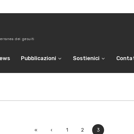
erranea dei gesuiti
ews
Pubblicazioni
Sostienici
Contat
«
‹
1
2
3