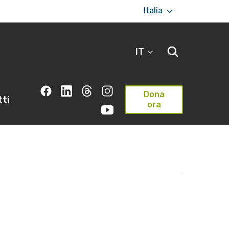
Italia
IT
Dona
ti
ora