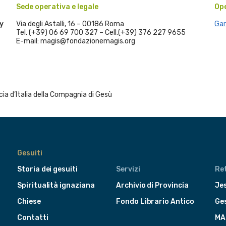
Sede operativa e legale
Op
y
Via degli Astalli, 16 – 00186 Roma
Gar
Tel. (+39) 06 69 700 327 – Cell.(+39) 376 227 9655
E-mail: magis@fondazionemagis.org
a d’Italia della Compagnia di Gesù
Gesuiti
Storia dei gesuiti
Servizi
Ret
Spiritualità ignaziana
Archivio di Provincia
Jes
Chiese
Fondo Librario Antico
Ge
Contatti
MA