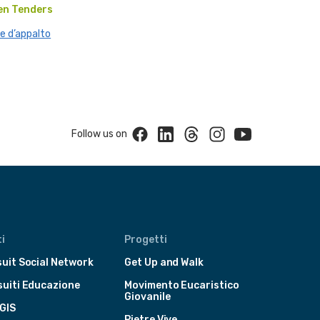
en Tenders
e d’appalto
Facebook
Linkedin
Threads
Instagram
Youtube
Follow us on
i
Progetti
uit Social Network
Get Up and Walk
suiti Educazione
Movimento Eucaristico
Giovanile
GIS
Pietre Vive