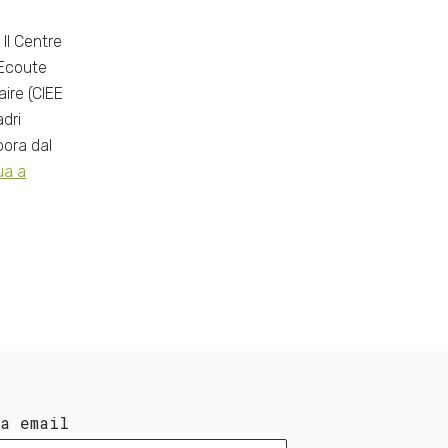
Il Centre
’Ecoute
ire (CIEE
adri
bora dal
ua a
ua email