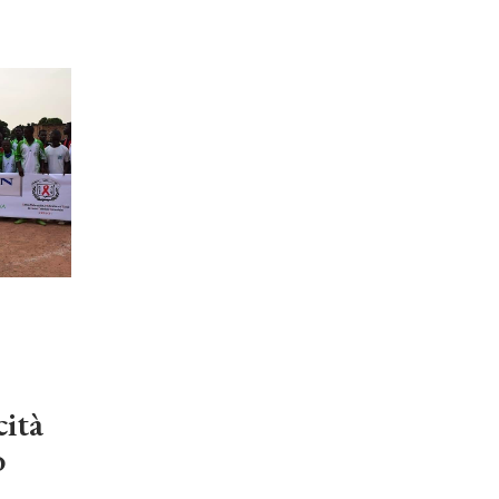
cità
o