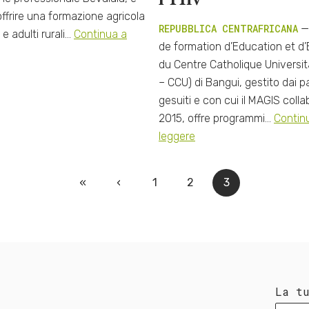
ffrire una formazione agricola
REPUBBLICA CENTRAFRICANA
— 
 e adulti rurali…
Continua a
de formation d’Education et d
du Centre Catholique Universita
– CCU) di Bangui, gestito dai p
gesuiti e con cui il MAGIS colla
2015, offre programmi…
Contin
leggere
«
‹
1
2
3
La t