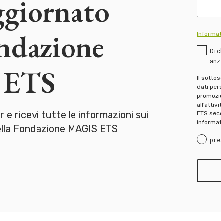
ggiornato
ondazione
Informat
Dic
anz
 ETS
Il sotto
dati pers
promozion
all’attiv
er e ricevi tutte le informazioni sui
ETS seco
informat
della Fondazione MAGIS ETS
pre