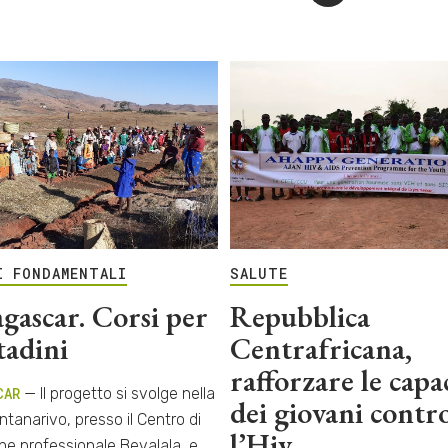
I FONDAMENTALI
SALUTE
gascar. Corsi per
Repubblica
tadini
Centrafricana,
rafforzare le capa
CAR
— Il progetto si svolge nella
dei giovani contr
Antanarivo, presso il Centro di
l’Hiv
ne professionale Bevalala, e