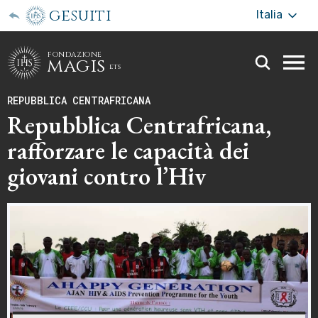
gesuiti
Italia
fondazione
magis
ets
Togg
webs
REPUBBLICA CENTRAFRICANA
men
Repubblica Centrafricana,
rafforzare le capacità dei
giovani contro l’Hiv