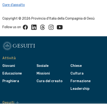
Gare d’appalto
Copyright © 2026 Provincia d’Italia della Compagnia di Gesù
Facebook
Linkedin
Threads
Instagram
Youtube
Follow us on
gesuiti
Attività
Giovani
Sociale
Chiese
Educazione
Missioni
Cultura
Preghiera
Cura del creato
Formazione
Leadership
Gesuiti
Menù