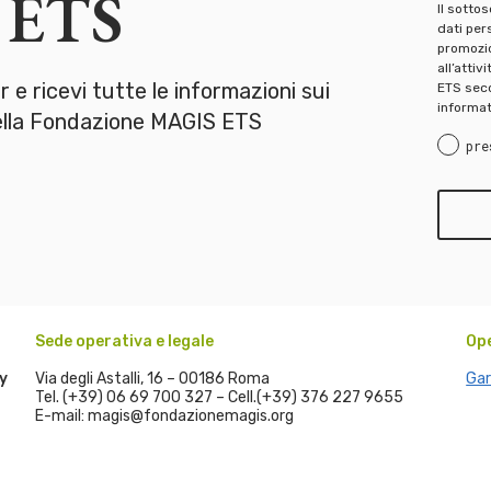
 ETS
Il sotto
dati pers
promozion
all’attiv
er e ricevi tutte le informazioni sui
ETS seco
informat
della Fondazione MAGIS ETS
pre
Sede operativa e legale
Op
y
Via degli Astalli, 16 – 00186 Roma
Gar
Tel. (+39) 06 69 700 327 – Cell.(+39) 376 227 9655
E-mail: magis@fondazionemagis.org