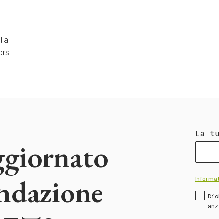
lla
orsi
La t
ggiornato
ondazione
Informat
Dic
anz