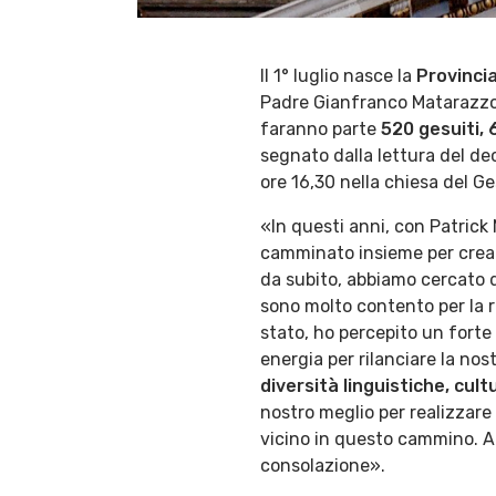
Il 1° luglio nasce la
Provinci
Padre Gianfranco Matarazzo, g
faranno parte
520 gesuiti,
segnato dalla lettura del dec
ore 16,30 nella chiesa del G
«In questi anni, con Patrick
camminato insieme per creare
da subito, abbiamo cercato di
sono molto contento per la r
stato, ho percepito un forte 
energia per rilanciare la no
diversità linguistiche, cultu
nostro meglio per realizzare 
vicino in questo cammino. A
consolazione».