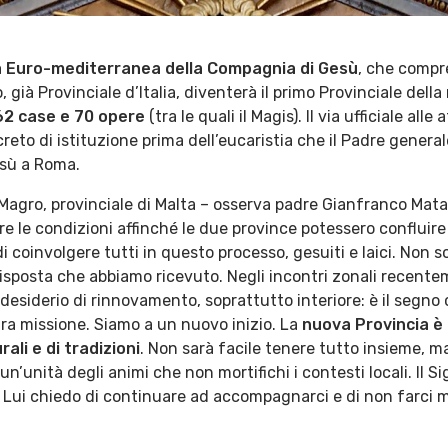
a Euro-mediterranea della Compagnia di Gesù
, che comp
ià Provinciale d’Italia, diventerà il primo Provinciale della
 62 case e 70 opere
(tra le quali il Magis). Il via ufficiale alle
reto di istituzione prima dell’eucaristia che il Padre genera
esù a Roma.
 Magro, provinciale di Malta – osserva padre Gianfranco Mat
 le condizioni affinché le due province potessero confluire
 coinvolgere tutti in questo processo, gesuiti e laici. Non s
isposta che abbiamo ricevuto. Negli incontri zonali recente
desiderio di rinnovamento, soprattutto interiore: è il segno c
stra missione. Siamo a un nuovo inizio. La
nuova Provincia è 
rali e di tradizioni
. Non sarà facile tenere tutto insieme, m
un’unità degli animi che non mortifichi i contesti locali. Il S
 Lui chiedo di continuare ad accompagnarci e di non farci 