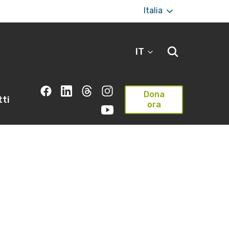
Italia
IT
Dona
ti
ora