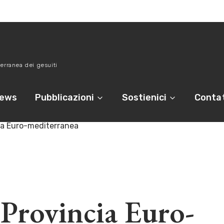
erranea dei gesuiti
ews
Pubblicazioni
Sostienici
Contat
ia Euro-mediterranea
 Provincia Euro-