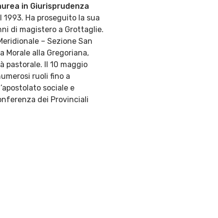
aurea in Giurisprudenza
el 1993. Ha proseguito la sua
nni di magistero a Grottaglie.
a Meridionale – Sezione San
ia Morale alla Gregoriana,
tà pastorale. Il 10 maggio
umerosi ruoli fino a
’apostolato sociale e
onferenza dei Provinciali