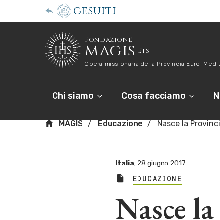
gesuiti
fondazione
magis
ets
Opera missionaria della Provincia Euro-Medit
Chi siamo
Cosa facciamo
N
MAGIS
Educazione
Nasce la Provinc
Italia
,
28 giugno 2017
EDUCAZIONE
Nasce la