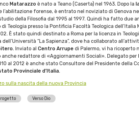
anco
Matarazzo
è nato a Teano (Caserta) nel 1963. Dopo la
l
 e l’abilitazione forense, è entrato nel noviziato di Genova n
udio della Filosofia dal 1995 al 1997. Quindi ha fatto due a
 di Teologia presso la Pontificia Facoltà Teologica dell’Itali
002. È stato quindi destinato a Roma per la licenza in Teolog
 dell’Università “La Sapienza”, dove ha collaborato all’attivi
itero
. Inviato al
Centro Arrupe
di Palermo, vi ha ricoperto n
o anche redattore di «Aggiornamenti Sociali». Delegato per l
2010 al 2012 è anche stato Consultore del Presidente della C
stato Provinciale d’Italia
.
zo sulla nascita della nuova Provincia
rogetto
Verso Dio