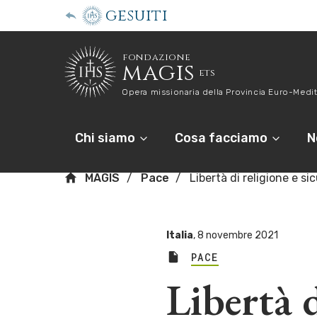
gesuiti
fondazione
magis
ets
Opera missionaria della Provincia Euro-Medit
Chi siamo
Cosa facciamo
N
MAGIS
Pace
Libertà di religione e si
Italia
,
8 novembre 2021
PACE
Libertà d