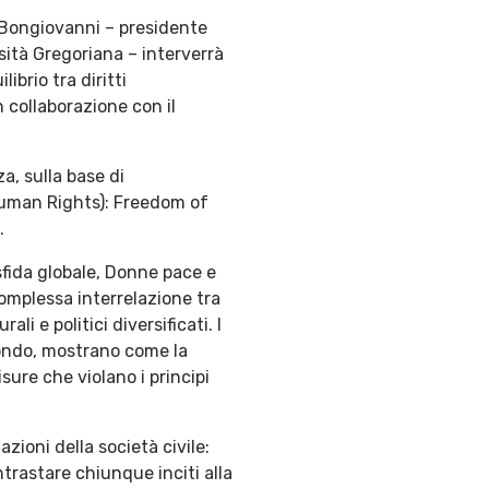
o Bongiovanni – presidente
sità Gregoriana – interverrà
librio tra diritti
 collaborazione con il
a, sulla base di
Human Rights): Freedom of
.
 sfida globale, Donne pace e
 complessa interrelazione tra
li e politici diversificati. I
mondo, mostrano come la
sure che violano i principi
zioni della società civile:
trastare chiunque inciti alla