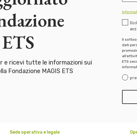
ondazione
Informat
Dic
anz
 ETS
Il sotto
dati pers
promozion
all’attiv
er e ricevi tutte le informazioni sui
ETS seco
informat
della Fondazione MAGIS ETS
pre
Sede operativa e legale
Op