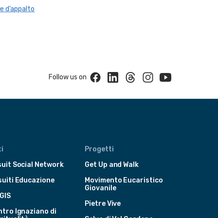
e d’appalto
Facebook
Linkedin
Threads
Instagram
Youtube
Follow us on
i
Progetti
uit Social Network
Get Up and Walk
suiti Educazione
Movimento Eucaristico
Giovanile
GIS
Pietre Vive
tro Ignaziano di