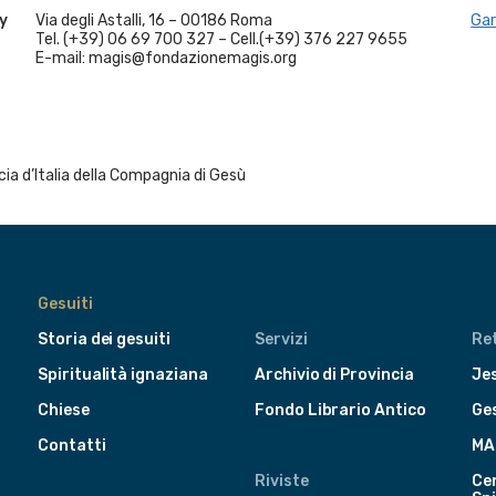
y
Via degli Astalli, 16 – 00186 Roma
Gar
Tel. (+39) 06 69 700 327 – Cell.(+39) 376 227 9655
E-mail: magis@fondazionemagis.org
a d’Italia della Compagnia di Gesù
Gesuiti
Storia dei gesuiti
Servizi
Ret
Spiritualità ignaziana
Archivio di Provincia
Jes
Chiese
Fondo Librario Antico
Ge
Contatti
MA
Riviste
Cen