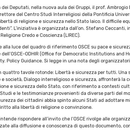
dei Deputati, nella nuova aula dei Gruppi, il prof. Ambrogi
ttore del Centro Studi Interreligiosi della Pontificia Univer
rtà di religione e sicurezza nello Stato laico. Il difficile equi
ti”. L’iniziativa è organizzata dall’on. Stefano Ceccanti, in
i Religione Credo e Coscienza (LIREC).
e alla luce del quadro di riferimento OSCE su pace e sicurezz
 dell’OSCE-ODHIR (Office for Democratic Institutions and 
ty. Policy Guidance. Si legge in una nota degli organizzatori
in quattro tavole rotonde: Libertà e sicurezza per tutti. Una
e e società, Dialogo interreligioso e sicurezza, affronterà la
ione e sicurezza dello Stato, con riferimento a contesti cultura
 Studi e le testimonianze provenienti da diverse parti del 
curezza dei cittadini abbia spinto alcuni Stati ad adottare mi
itto alla libertà di religione o convinzione.
ntende rispondere all’invito che l’OSCE rivolge alle organizza
zzate alla diffusione e conoscenza di questo documento, con