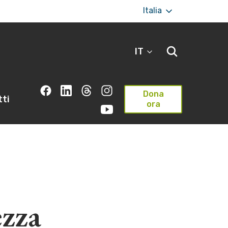
Italia
IT
Dona
ti
ora
ezza