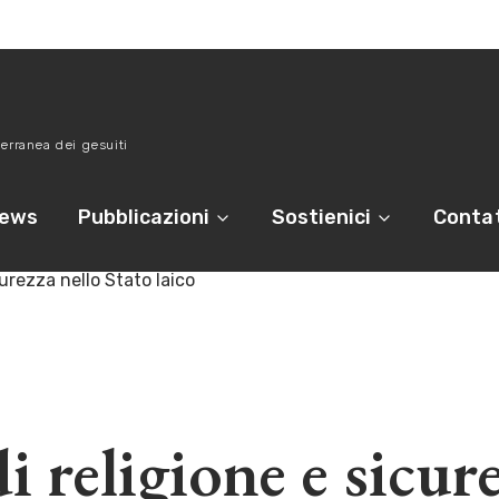
erranea dei gesuiti
ews
Pubblicazioni
Sostienici
Contat
curezza nello Stato laico
i religione e sicur