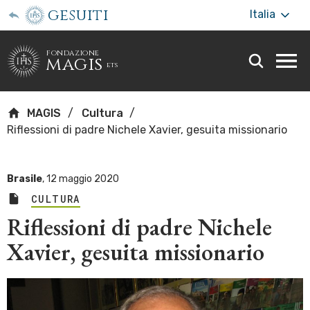
gesuiti
Italia
fondazione
magis
ets
Togg
webs
men
MAGIS
Cultura
Riflessioni di padre Nichele Xavier, gesuita missionario
Brasile
,
12 maggio 2020
CULTURA
Riflessioni di padre Nichele
Xavier, gesuita missionario