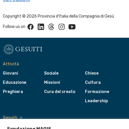
Copyright © 2026 Provincia d’Italia della Compagnia di Gesù
Facebook
Linkedin
Threads
Instagram
Youtube
Follow us on
gesuiti
Attività
Giovani
Sociale
Chiese
Educazione
Missioni
Cultura
Preghiera
Cura del creato
Formazione
Leadership
Gesuiti
Menù
di
Fondazione MAGIS