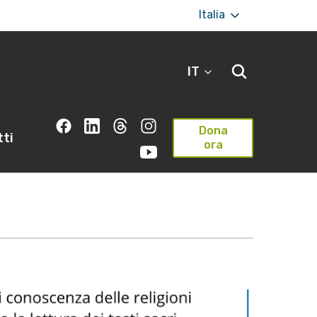
Italia
IT
Dona
ti
ora