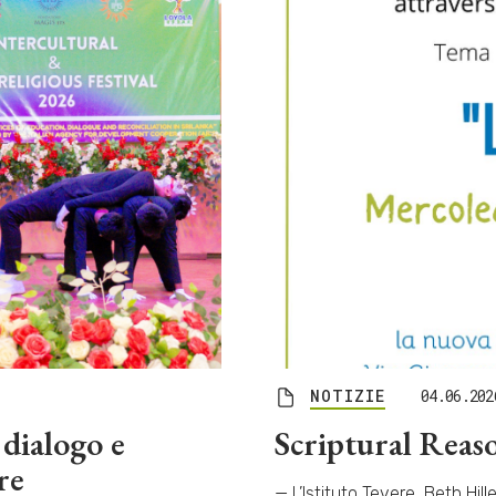
NOTIZIE
04.06.202
 dialogo e
Scriptural Reaso
re
— L’Istituto Tevere, Beth Hill