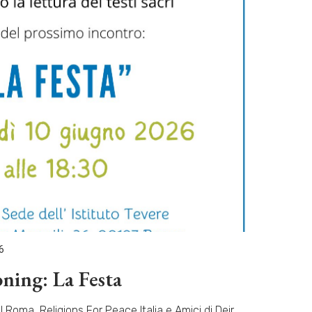
6
ning: La Festa
el Roma, Religions For Peace Italia e Amici di Deir