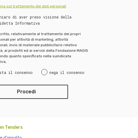
iva sul trattamento dei dati personali
hiaro di aver preso visione della
idetta Informativa
scritto, relativamente al trattamento dei propri
onali per attività di marketing, attività
ali, invio di materiale pubblicitario relativo
ità, ai prodotti ed ai servizi della Fondazione MAGIS
ndo quanto specificato nella suindicata
iva,
sta il consenso
nega il consenso
en Tenders
e d’appalto