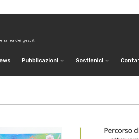
erranea dei gesuiti
ews
Pubblicazioni
Sostienici
Contat