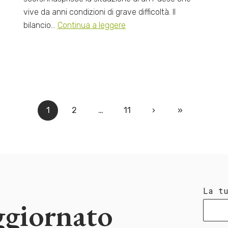
vive da anni condizioni di grave difficoltà. Il
bilancio…
Continua a leggere
1
2
…
11
›
»
La t
ggiornato