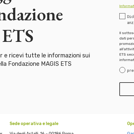
ondazione
Informat
Dic
anz
 ETS
Il sotto
dati pers
promozion
all’attiv
er e ricevi tutte le informazioni sui
ETS seco
informat
della Fondazione MAGIS ETS
pre
Sede operativa e legale
Op
y
Via degli Astalli, 16 – 00186 Roma
Gar