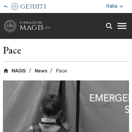
gesuiti
Italia
fondazione
magis
ets
Togg
webs
men
Pace
MAGIS
News
Pace