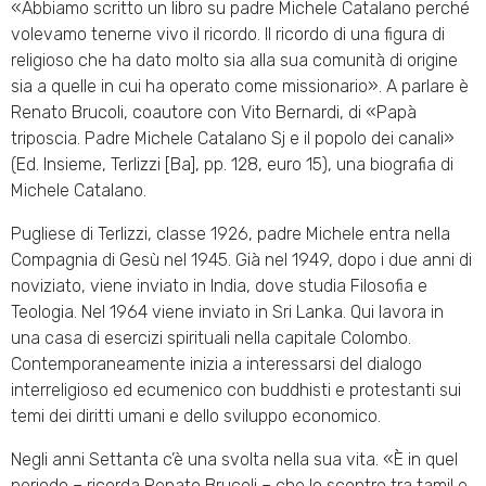
«Abbiamo scritto un libro su padre Michele Catalano perché
volevamo tenerne vivo il ricordo. Il ricordo di una figura di
religioso che ha dato molto sia alla sua comunità di origine
sia a quelle in cui ha operato come missionario». A parlare è
Renato Brucoli, coautore con Vito Bernardi, di «Papà
triposcia. Padre Michele Catalano Sj e il popolo dei canali»
(Ed. Insieme, Terlizzi [Ba], pp. 128, euro 15), una biografia di
Michele Catalano.
Pugliese di Terlizzi, classe 1926, padre Michele entra nella
Compagnia di Gesù nel 1945. Già nel 1949, dopo i due anni di
noviziato, viene inviato in India, dove studia Filosofia e
Teologia. Nel 1964 viene inviato in Sri Lanka. Qui lavora in
una casa di esercizi spirituali nella capitale Colombo.
Contemporaneamente inizia a interessarsi del dialogo
interreligioso ed ecumenico con buddhisti e protestanti sui
temi dei diritti umani e dello sviluppo economico.
Negli anni Settanta c’è una svolta nella sua vita. «È in quel
periodo – ricorda Renato Brucoli – che lo scontro tra tamil e