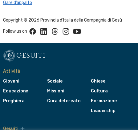
Gare d’appalto
Copyright © 2026 Provincia d’Italia della Compagnia di Gesù
Facebook
Linkedin
Threads
Instagram
Youtube
Follow us on
gesuiti
Attività
Giovani
Sociale
Chiese
Educazione
Missioni
Cultura
Preghiera
Cura del creato
Formazione
Leadership
Gesuiti
Menù