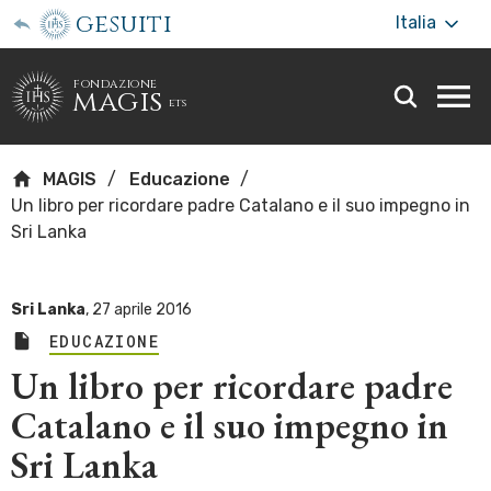
gesuiti
Italia
fondazione
magis
ets
Togg
webs
men
MAGIS
Educazione
Un libro per ricordare padre Catalano e il suo impegno in
Sri Lanka
Sri Lanka
,
27 aprile 2016
EDUCAZIONE
Un libro per ricordare padre
Catalano e il suo impegno in
Sri Lanka