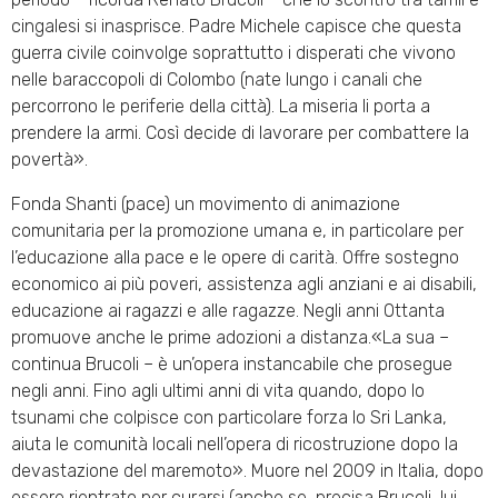
cingalesi si inasprisce. Padre Michele capisce che questa
guerra civile coinvolge soprattutto i disperati che vivono
nelle baraccopoli di Colombo (nate lungo i canali che
percorrono le periferie della città). La miseria li porta a
prendere la armi. Così decide di lavorare per combattere la
povertà».
Fonda Shanti (pace) un movimento di animazione
comunitaria per la promozione umana e, in particolare per
l’educazione alla pace e le opere di carità. Offre sostegno
economico ai più poveri, assistenza agli anziani e ai disabili,
educazione ai ragazzi e alle ragazze. Negli anni Ottanta
promuove anche le prime adozioni a distanza.«La sua –
continua Brucoli – è un’opera instancabile che prosegue
negli anni. Fino agli ultimi anni di vita quando, dopo lo
tsunami che colpisce con particolare forza lo Sri Lanka,
aiuta le comunità locali nell’opera di ricostruzione dopo la
devastazione del maremoto». Muore nel 2009 in Italia, dopo
essere rientrato per curarsi (anche se, precisa Brucoli, lui