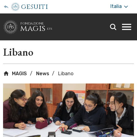
gesuiti
Italia
fondazione
magis
ets
Togg
webs
men
Libano
MAGIS
News
Libano