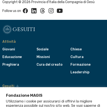
Copyright © 2026 Provincia d’Italia della Compagnia di Gesù
Facebook
Linkedin
Threads
Instagram
Youtube
Follow us on
gesuiti
Attività
Giovani
Sociale
Chiese
Educazione
Missioni
Cultura
Preghiera
Cura del creato
Formazione
Leadership
Gesuiti
Menù
di
Fondazione MAGIS
navigazione
Utilizziamo i cookie per assicurarci di offrirvi la migliore
del
Compagnia di Gesù
esperienza possibile sul nostro sito web. Se vuoi saperne di
footer