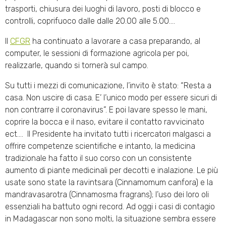
trasporti, chiusura dei luoghi di lavoro, posti di blocco e
controlli, coprifuoco dalle dalle 20.00 alle 5.00….
Il
CFGR
ha continuato a lavorare a casa preparando, al
computer, le sessioni di formazione agricola per poi,
realizzarle, quando si tornerà sul campo.
Su tutti i mezzi di comunicazione, l’invito è stato: “Resta a
casa. Non uscire di casa. E’ l’unico modo per essere sicuri di
non contrarre il coronavirus”. E poi lavare spesso le mani,
coprire la bocca e il naso, evitare il contatto ravvicinato
ect…. Il Presidente ha invitato tutti i ricercatori malgasci a
offrire competenze scientifiche e intanto, la medicina
tradizionale ha fatto il suo corso con un consistente
aumento di piante medicinali per decotti e inalazione. Le più
usate sono state la ravintsara (Cinnamomum canfora) e la
mandravasarotra (Cinnamosma fragrans); l’uso dei loro oli
essenziali ha battuto ogni record. Ad oggi i casi di contagio
in Madagascar non sono molti, la situazione sembra essere