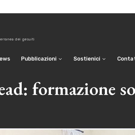
erranea dei gesuiti
ews
Pubblicazioni
Sostienici
Contat
ead: formazione so