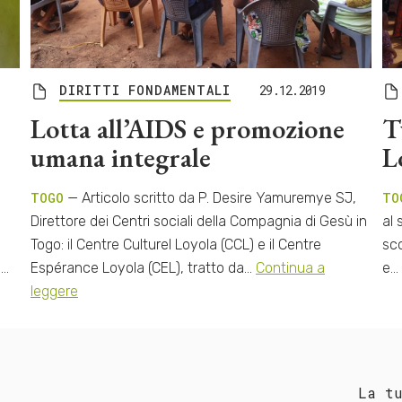
DIRITTI FONDAMENTALI
29.12.2019
Lotta all’AIDS e promozione
T
umana integrale
L
TOGO
— Articolo scritto da P. Desire Yamuremye SJ,
TO
Direttore dei Centri sociali della Compagnia di Gesù in
al 
Togo: il Centre Culturel Loyola (CCL) e il Centre
sco
i…
Espérance Loyola (CEL), tratto da…
Continua a
e…
leggere
La t