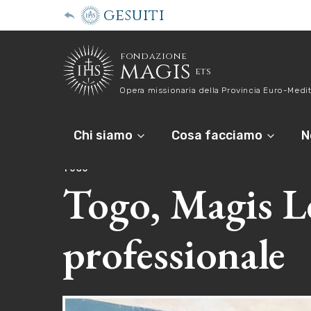
gesuiti
fondazione
magis
ets
Opera missionaria della Provincia Euro-Medit
Chi siamo
Cosa facciamo
N
TOGO
Togo, Magis L
professionale