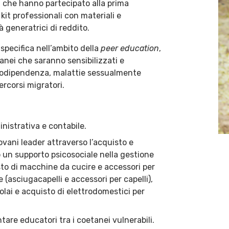
50 che hanno partecipato alla prima
kit professionali con materiali e
 generatrici di reddito.
pecifica nell’ambito della
peer education
,
anei che saranno sensibilizzati e
sicodipendenza, malattie sessualmente
ercorsi migratori.
nistrativa e contabile.
ani leader attraverso l’acquisto e
o un supporto psicosociale nella gestione
sto di macchine da cucire e accessori per
 (asciugacapelli e accessori per capelli),
lai e acquisto di elettrodomestici per
tare educatori tra i coetanei vulnerabili.