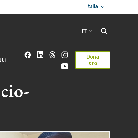
Italia
IT
Dona
ti
ora
cio-