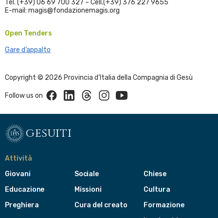
Tel. (+39) 06 69 700 327 – Cell.(+39) 376 227 9655
E-mail: magis@fondazionemagis.org
Open Tenders
Gare d’appalto
Copyright © 2026 Provincia d’Italia della Compagnia di Gesù
Facebook
Linkedin
Threads
Instagram
Youtube
Follow us on
gesuiti
Attività
Giovani
Sociale
Chiese
Educazione
Missioni
Cultura
Preghiera
Cura del creato
Formazione