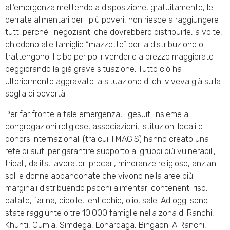
all’emergenza mettendo a disposizione, gratuitamente, le
derrate alimentari per i più poveri, non riesce a raggiungere
tutti perché i negozianti che dovrebbero distribuirle, a volte,
chiedono alle famiglie “mazzette” per la distribuzione o
trattengono il cibo per poi rivenderlo a prezzo maggiorato
peggiorando la già grave situazione. Tutto ciò ha
ulteriormente aggravato la situazione di chi viveva già sulla
soglia di povertà.
Per far fronte a tale emergenza, i gesuiti insieme a
congregazioni religiose, associazioni, istituzioni locali e
donors internazionali (tra cui il MAGIS) hanno creato una
rete di aiuti per garantire supporto ai gruppi più vulnerabili,
tribali, dalits, lavoratori precari, minoranze religiose, anziani
soli e donne abbandonate che vivono nella aree più
marginali distribuendo pacchi alimentari contenenti riso,
patate, farina, cipolle, lenticchie, olio, sale. Ad oggi sono
state raggiunte oltre 10.000 famiglie nella zona di Ranchi,
Khunti, Gumla, Simdega, Lohardaga, Bingaon. A Ranchi, i