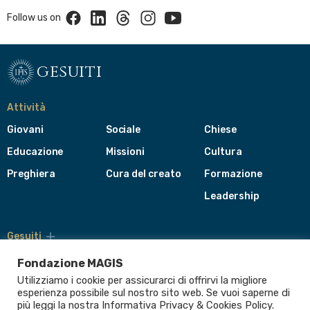
Facebook
Linkedin
Threads
Instagram
Youtube
Follow us on
gesuiti
Attività
Giovani
Sociale
Chiese
Educazione
Missioni
Cultura
Preghiera
Cura del creato
Formazione
Leadership
Gesuiti
Menù
di
Fondazione MAGIS
navigazione
Utilizziamo i cookie per assicurarci di offrirvi la migliore
del
Compagnia di Gesù
esperienza possibile sul nostro sito web. Se vuoi saperne di
footer
più leggi la nostra Informativa
Privacy & Cookies Policy
.
CEP - Conferenza delle Province Europee