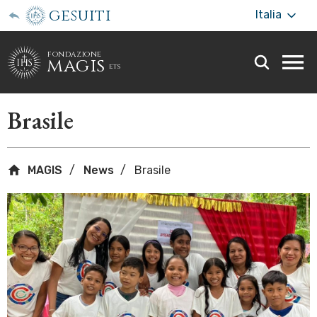
gesuiti
Italia
fondazione
magis
ets
Togg
webs
men
Brasile
MAGIS
News
Brasile