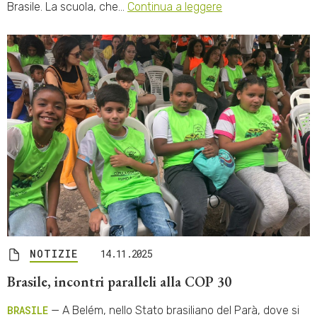
Brasile. La scuola, che…
Continua a leggere
NOTIZIE
14.11.2025
Brasile, incontri paralleli alla COP 30
BRASILE
— A Belém, nello Stato brasiliano del Parà, dove si